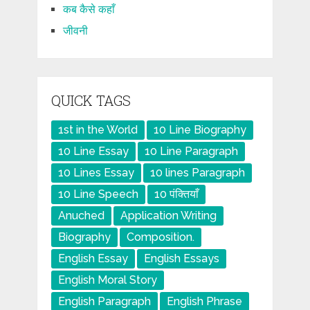
कब कैसे कहाँ
जीवनी
QUICK TAGS
1st in the World
10 Line Biography
10 Line Essay
10 Line Paragraph
10 Lines Essay
10 lines Paragraph
10 Line Speech
10 पंक्तियाँ
Anuched
Application Writing
Biography
Composition.
English Essay
English Essays
English Moral Story
English Paragraph
English Phrase