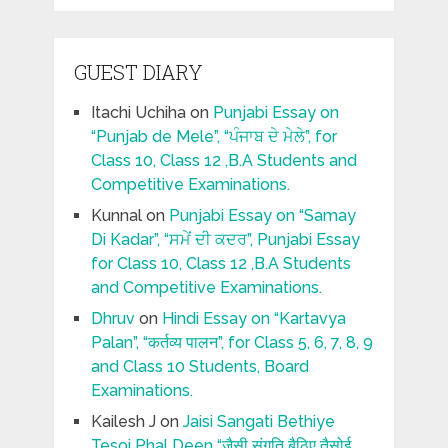
GUEST DIARY
Itachi Uchiha
on
Punjabi Essay on
“Punjab de Mele”, “ਪੰਜਾਬ ਦੇ ਮੇਲੇ”, for
Class 10, Class 12 ,B.A Students and
Competitive Examinations.
Kunnal
on
Punjabi Essay on “Samay
Di Kadar”, “ਸਮੇਂ ਦੀ ਕਦਰ”, Punjabi Essay
for Class 10, Class 12 ,B.A Students
and Competitive Examinations.
Dhruv
on
Hindi Essay on “Kartavya
Palan”, “कर्तव्य पालन”, for Class 5, 6, 7, 8, 9
and Class 10 Students, Board
Examinations.
Kailesh J
on
Jaisi Sangati Bethiye
Tesoi Phal Deen “जैसी संगति बैठिए तैसोई