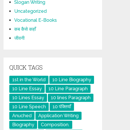
Slogan Writing
Uncategorized
Vocational E-Books
कब कैसे कहाँ
जीवनी
QUICK TAGS
1st in the World
10 Line Biography
10 Line Essay
10 Line Paragraph
10 Lines Essay
10 lines Paragraph
10 Line Speech
10 पंक्तियाँ
Anuched
Application Writing
Biography
Composition.