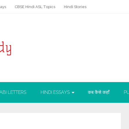
says
CBSE Hindi ASL Topics
Hindi Stories
ABI LETTERS
HINDI ESSAYS
कब कैसे कहाँ
PU