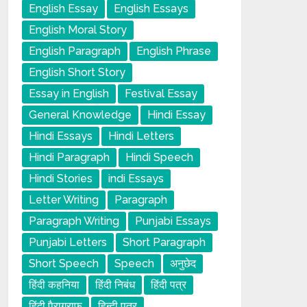
English Essay
English Essays
English Moral Story
English Paragraph
English Phrase
English Short Story
Essay in English
Festival Essay
General Knowledge
Hindi Essay
Hindi Essays
Hindi Letters
Hindi Paragraph
Hindi Speech
Hindi Stories
indi Essays
Letter Writing
Paragraph
Paragraph Writing
Punjabi Essays
Punjabi Letters
Short Paragraph
Short Speech
Speech
अनुछेद
हिंदी कहनिया
हिंदी निबंध
हिंदी पत्र
हिंदी पैराग्राफ
हिन्दी पत्र