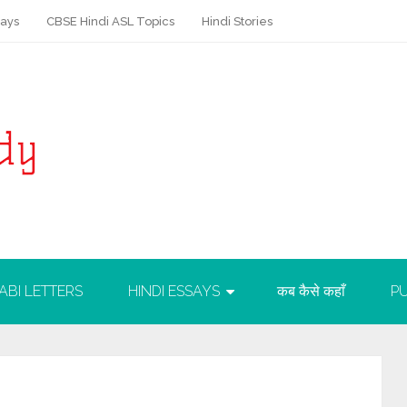
says
CBSE Hindi ASL Topics
Hindi Stories
ABI LETTERS
HINDI ESSAYS
कब कैसे कहाँ
PU