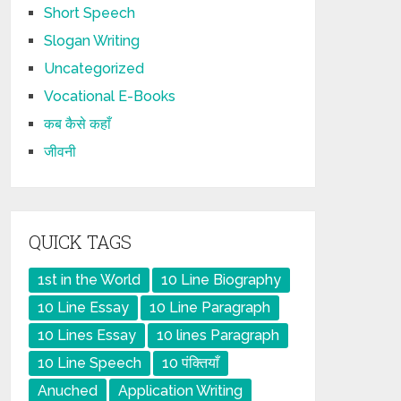
Short Speech
Slogan Writing
Uncategorized
Vocational E-Books
कब कैसे कहाँ
जीवनी
QUICK TAGS
1st in the World
10 Line Biography
10 Line Essay
10 Line Paragraph
10 Lines Essay
10 lines Paragraph
10 Line Speech
10 पंक्तियाँ
Anuched
Application Writing