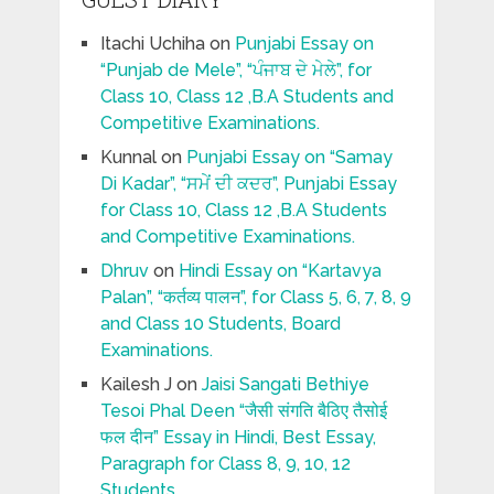
Itachi Uchiha
on
Punjabi Essay on
“Punjab de Mele”, “ਪੰਜਾਬ ਦੇ ਮੇਲੇ”, for
Class 10, Class 12 ,B.A Students and
Competitive Examinations.
Kunnal
on
Punjabi Essay on “Samay
Di Kadar”, “ਸਮੇਂ ਦੀ ਕਦਰ”, Punjabi Essay
for Class 10, Class 12 ,B.A Students
and Competitive Examinations.
Dhruv
on
Hindi Essay on “Kartavya
Palan”, “कर्तव्य पालन”, for Class 5, 6, 7, 8, 9
and Class 10 Students, Board
Examinations.
Kailesh J
on
Jaisi Sangati Bethiye
Tesoi Phal Deen “जैसी संगति बैठिए तैसोई
फल दीन” Essay in Hindi, Best Essay,
Paragraph for Class 8, 9, 10, 12
Students.