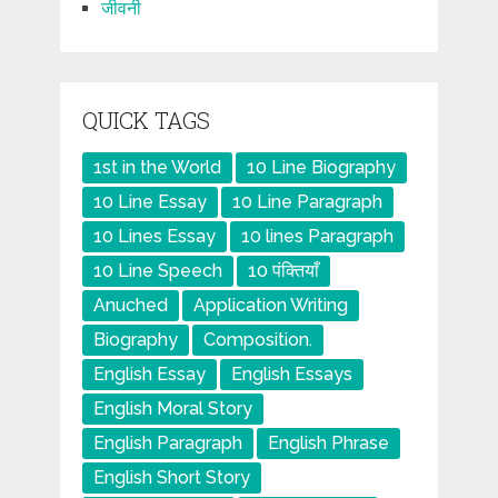
जीवनी
QUICK TAGS
1st in the World
10 Line Biography
10 Line Essay
10 Line Paragraph
10 Lines Essay
10 lines Paragraph
10 Line Speech
10 पंक्तियाँ
Anuched
Application Writing
Biography
Composition.
English Essay
English Essays
English Moral Story
English Paragraph
English Phrase
English Short Story