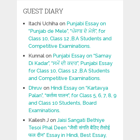
GUEST DIARY
Itachi Uchiha
on
Punjabi Essay on
“Punjab de Mele”, “ਪੰਜਾਬ ਦੇ ਮੇਲੇ”, for
Class 10, Class 12 ,B.A Students and
Competitive Examinations.
Kunnal
on
Punjabi Essay on “Samay
Di Kadar”, “ਸਮੇਂ ਦੀ ਕਦਰ”, Punjabi Essay
for Class 10, Class 12 ,B.A Students
and Competitive Examinations.
Dhruv
on
Hindi Essay on “Kartavya
Palan”, “कर्तव्य पालन”, for Class 5, 6, 7, 8, 9
and Class 10 Students, Board
Examinations.
Kailesh J
on
Jaisi Sangati Bethiye
Tesoi Phal Deen “जैसी संगति बैठिए तैसोई
फल दीन” Essay in Hindi, Best Essay,