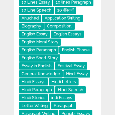
10 Lines Essay
10 lines Paragraph
10 Line Speech
10 पंक्तियाँ
Anuched
Application Writing
Biography
Composition.
English Essay
English Essays
English Moral Story
English Paragraph
English Phrase
English Short Story
Essay in English
Festival Essay
General Knowledge
Hindi Essay
Hindi Essays
Hindi Letters
Hindi Paragraph
Hindi Speech
Hindi Stories
indi Essays
Letter Writing
Paragraph
Paragraph Writing
Punjabi Essays