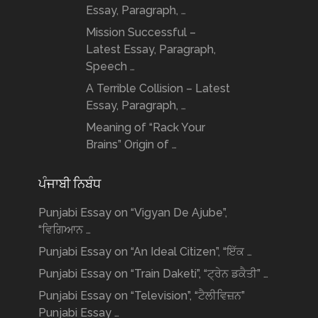
Essay, Paragraph, …
Mission Successful –
Latest Essay, Paragraph,
Speech …
A Terrible Collision – Latest
Essay, Paragraph, …
Meaning of “Rack Your
Brains” Origin of …
ਪੰਜਾਬੀ ਨਿਬੰਧ
Punjabi Essay on “Vigyan De Ajube”,
“ਵਿਗਿਆਨ …
Punjabi Essay on “An Ideal Citizen”, “ਇੱਕ …
Punjabi Essay on “Train Daketi”, “ਟ੍ਰੇਨ ਡਕੈਤੀ” …
Punjabi Essay on “Television”, “ਟੈਲੀਵਿਜ਼ਨ”
Punjabi Essay …