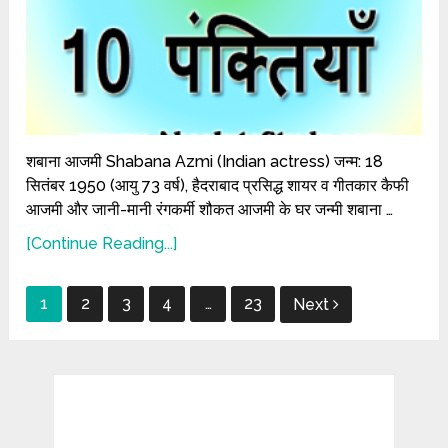
शबाना आजमी Shabana Azmi (Indian actress) जन्म: 18
सितंबर 1950 (आयु 73 वर्ष), हैदराबाद प्रसिद्ध शायर व गीतकार कैफी
आजमी और जानी-मानी रंगकर्मी शौकत आजमी के घर जन्मी शबाना …
[Continue Reading...]
Posts
1
2
3
4
…
23
Next
pagination