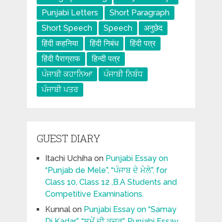
Punjabi Letters
Short Paragraph
Short Speech
Speech
अनुछेद
हिंदी कहनिया
हिंदी निबंध
हिंदी पत्र
हिंदी पैराग्राफ
हिन्दी पत्र
ਪੰਜਾਬੀ ਕਹਾਨਿਆ
ਪੰਜਾਬੀ ਨਿਬੰਧ
ਪੰਜਾਬੀ ਪਤਰ
GUEST DIARY
Itachi Uchiha
on
Punjabi Essay on
“Punjab de Mele”, “ਪੰਜਾਬ ਦੇ ਮੇਲੇ”, for
Class 10, Class 12 ,B.A Students and
Competitive Examinations.
Kunnal
on
Punjabi Essay on “Samay
Di Kadar”, “ਸਮੇਂ ਦੀ ਕਦਰ”, Punjabi Essay