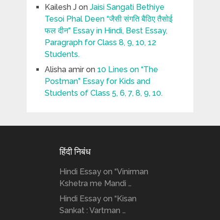
Kailesh J
on
Jaisi Sangati Bethiye
Tesoi Phal Deen “जैसी संगति बैठिए तैसोई
फल दीन” Essay in Hindi, Best Essay,
Paragraph for Class 8, 9, 10, 12
Students.
Alisha amir
on
10 Lines on “The
Postman” Essay for Kids and
Students of Class 5, 6, 7, 8, 9, 10.
हिंदी निबंध
Hindi Essay on “Vinirman
Kshetra me Mandi …
Hindi Essay on “Kisan
Sankat : Vartman …