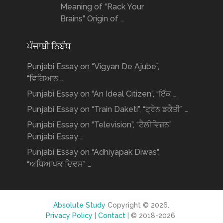
Meaning of “Rack Your
Brains” Origin of …
ਪੰਜਾਬੀ ਨਿਬੰਧ
Punjabi Essay on “Vigyan De Ajube”,
“ਵਿਗਿਆਨ …
Punjabi Essay on “An Ideal Citizen”, “ਇੱਕ …
Punjabi Essay on “Train Daketi”, “ਟ੍ਰੇਨ ਡਕੈਤੀ” …
Punjabi Essay on “Television”, “ਟੈਲੀਵਿਜ਼ਨ”
Punjabi Essay …
Punjabi Essay on “Adhiyapak Diwas”,
“ਅਧਿਆਪਕ ਦਿਵਸ” …
Absolute Study
Copyright © 2026.
Privacy Policy
|
Contact |
© 2018-2026