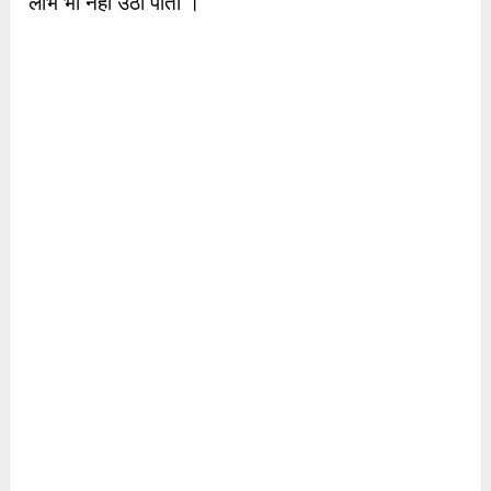
लाभ भी नहीं उठा पाता ।