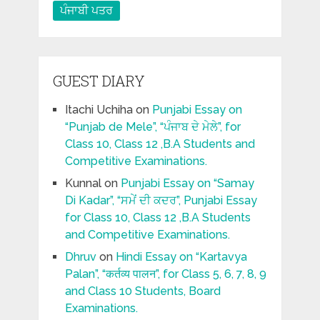
ਪੰਜਾਬੀ ਪਤਰ
GUEST DIARY
Itachi Uchiha
on
Punjabi Essay on
“Punjab de Mele”, “ਪੰਜਾਬ ਦੇ ਮੇਲੇ”, for
Class 10, Class 12 ,B.A Students and
Competitive Examinations.
Kunnal
on
Punjabi Essay on “Samay
Di Kadar”, “ਸਮੇਂ ਦੀ ਕਦਰ”, Punjabi Essay
for Class 10, Class 12 ,B.A Students
and Competitive Examinations.
Dhruv
on
Hindi Essay on “Kartavya
Palan”, “कर्तव्य पालन”, for Class 5, 6, 7, 8, 9
and Class 10 Students, Board
Examinations.