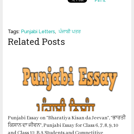
Pin It
Tags:
Punjabi Letters
,
ਪੰਜਾਬੀ ਪਤਰ
Related Posts
Punjabi Essay on “Bharatiya Kisan da Jeevan”, “ਭਾਰਤੀ
ਕਿਸਾਨ ਦਾ ਜੀਵਨ”, Punjabi Essay for Class 6, 7, 8, 9, 10
and Class 12 ,B.A Students and Competitive