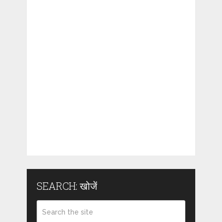
SEARCH: खोजें