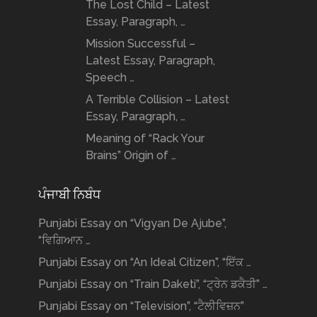
The Lost Child – Latest
Essay, Paragraph, …
Mission Successful –
Latest Essay, Paragraph,
Speech …
A Terrible Collision – Latest
Essay, Paragraph, …
Meaning of “Rack Your
Brains” Origin of …
ਪੰਜਾਬੀ ਨਿਬੰਧ
Punjabi Essay on “Vigyan De Ajube”,
“ਵਿਗਿਆਨ …
Punjabi Essay on “An Ideal Citizen”, “ਇੱਕ …
Punjabi Essay on “Train Daketi”, “ਟ੍ਰੇਨ ਡਕੈਤੀ” …
Punjabi Essay on “Television”, “ਟੈਲੀਵਿਜ਼ਨ”