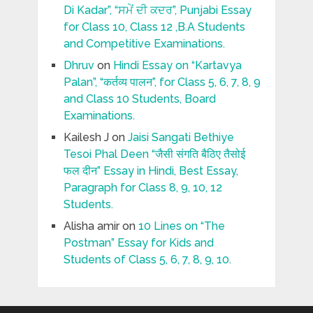
Di Kadar”, “ਸਮੇਂ ਦੀ ਕਦਰ”, Punjabi Essay
for Class 10, Class 12 ,B.A Students
and Competitive Examinations.
Dhruv
on
Hindi Essay on “Kartavya
Palan”, “कर्तव्य पालन”, for Class 5, 6, 7, 8, 9
and Class 10 Students, Board
Examinations.
Kailesh J
on
Jaisi Sangati Bethiye
Tesoi Phal Deen “जैसी संगति बैठिए तैसोई
फल दीन” Essay in Hindi, Best Essay,
Paragraph for Class 8, 9, 10, 12
Students.
Alisha amir
on
10 Lines on “The
Postman” Essay for Kids and
Students of Class 5, 6, 7, 8, 9, 10.