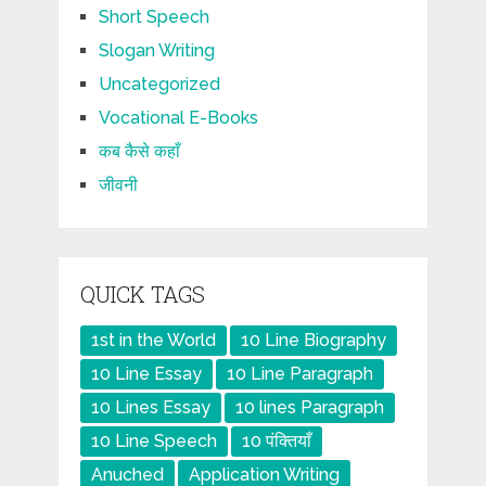
Short Speech
Slogan Writing
Uncategorized
Vocational E-Books
कब कैसे कहाँ
जीवनी
QUICK TAGS
1st in the World
10 Line Biography
10 Line Essay
10 Line Paragraph
10 Lines Essay
10 lines Paragraph
10 Line Speech
10 पंक्तियाँ
Anuched
Application Writing