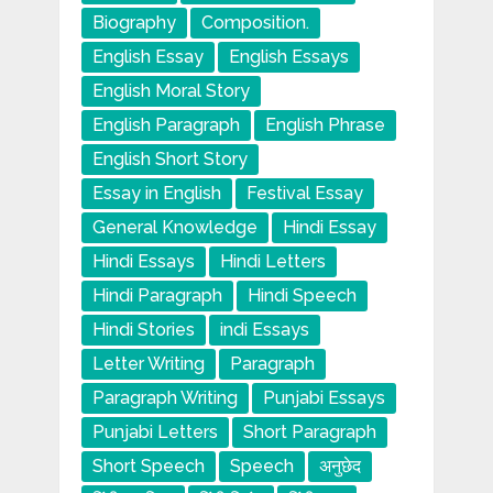
Biography
Composition.
English Essay
English Essays
English Moral Story
English Paragraph
English Phrase
English Short Story
Essay in English
Festival Essay
General Knowledge
Hindi Essay
Hindi Essays
Hindi Letters
Hindi Paragraph
Hindi Speech
Hindi Stories
indi Essays
Letter Writing
Paragraph
Paragraph Writing
Punjabi Essays
Punjabi Letters
Short Paragraph
Short Speech
Speech
अनुछेद