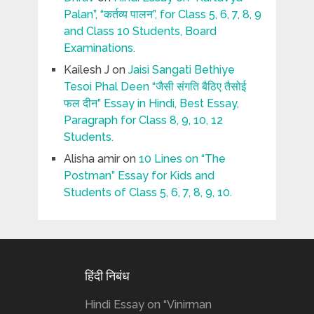
Palan”, “कर्तव्य पालन”, for Class 5, 6, 7, 8, 9
and Class 10 Students, Board
Examinations.
Kailesh J
on
Jaisi Sangati Bethiye
Tesoi Phal Deen “जैसी संगति बैठिए तैसोई
फल दीन” Essay in Hindi, Best Essay,
Paragraph for Class 8, 9, 10, 12
Students.
Alisha amir
on
10 Lines on “The
Postman” Essay for Kids and
Students of Class 5, 6, 7, 8, 9, 10.
हिंदी निबंध
Hindi Essay on “Vinirman