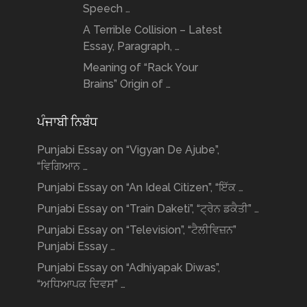
Speech …
A Terrible Collision – Latest
Essay, Paragraph, …
Meaning of “Rack Your
Brains” Origin of …
ਪੰਜਾਬੀ ਨਿਬੰਧ
Punjabi Essay on “Vigyan De Ajube”,
“ਵਿਗਿਆਨ …
Punjabi Essay on “An Ideal Citizen”, “ਇੱਕ …
Punjabi Essay on “Train Daketi”, “ਟ੍ਰੇਨ ਡਕੈਤੀ” …
Punjabi Essay on “Television”, “ਟੈਲੀਵਿਜ਼ਨ”
Punjabi Essay …
Punjabi Essay on “Adhiyapak Diwas”,
“ਅਧਿਆਪਕ ਦਿਵਸ” …