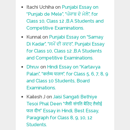
Itachi Uchiha
on
Punjabi Essay on
“Punjab de Mele”, “ਪੰਜਾਬ ਦੇ ਮੇਲੇ”, for
Class 10, Class 12 ,B.A Students and
Competitive Examinations.
Kunnal
on
Punjabi Essay on “Samay
Di Kadar”, “ਸਮੇਂ ਦੀ ਕਦਰ”, Punjabi Essay
for Class 10, Class 12 ,B.A Students
and Competitive Examinations.
Dhruv
on
Hindi Essay on “Kartavya
Palan”, “कर्तव्य पालन”, for Class 5, 6, 7, 8, 9
and Class 10 Students, Board
Examinations.
Kailesh J
on
Jaisi Sangati Bethiye
Tesoi Phal Deen “जैसी संगति बैठिए तैसोई
फल दीन” Essay in Hindi, Best Essay,
Paragraph for Class 8, 9, 10, 12
Students.