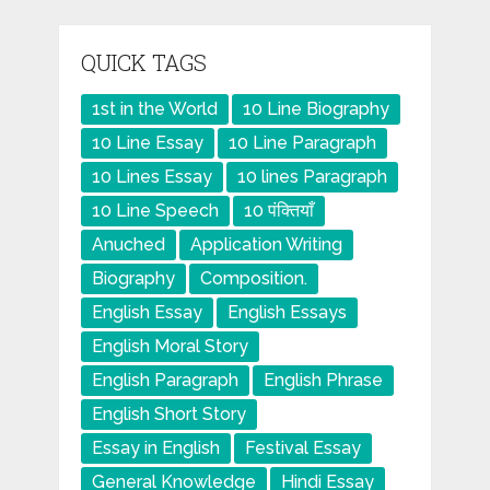
QUICK TAGS
1st in the World
10 Line Biography
10 Line Essay
10 Line Paragraph
10 Lines Essay
10 lines Paragraph
10 Line Speech
10 पंक्तियाँ
Anuched
Application Writing
Biography
Composition.
English Essay
English Essays
English Moral Story
English Paragraph
English Phrase
English Short Story
Essay in English
Festival Essay
General Knowledge
Hindi Essay