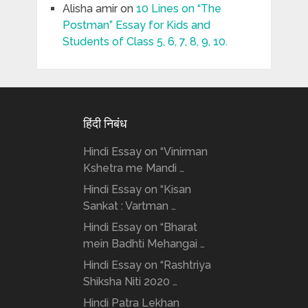
Alisha amir
on
10 Lines on “The
Postman” Essay for Kids and
Students of Class 5, 6, 7, 8, 9, 10.
हिंदी निबंध
Hindi Essay on “Vinirman
Kshetra me Mandi …
Hindi Essay on “Kisan
Sankat : Vartman …
Hindi Essay on “Bharat
mein Badhti Mehangai …
Hindi Essay on “Rashtriya
Shiksha Niti 2020 …
Hindi Patra Lekhan