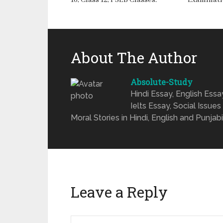
About The Author
Absolute-Study
Hindi Essay, English Ess
Ielts Essay, Social Issues
Moral Stories in Hindi, English and Punjabi
Leave a Reply