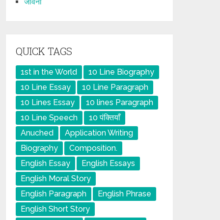
जीवनी
QUICK TAGS
1st in the World
10 Line Biography
10 Line Essay
10 Line Paragraph
10 Lines Essay
10 lines Paragraph
10 Line Speech
10 पंक्तियाँ
Anuched
Application Writing
Biography
Composition.
English Essay
English Essays
English Moral Story
English Paragraph
English Phrase
English Short Story