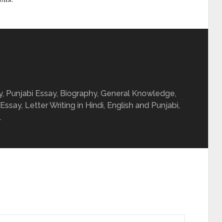
ay, Punjabi Essay, Biography, General Knowledge,
 Essay, Letter Writing in Hindi, English and Punjabi,
.