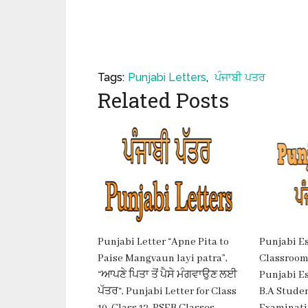
Tags:
Punjabi Letters
,
ਪੰਜਾਬੀ ਪਤਰ
Related Posts
Punjabi Letter “Apne Pita to
Punjabi E
Paise Mangvaun layi patra”,
Classroom”
“ਆਪਣੇ ਪਿਤਾ ਤੋਂ ਪੈਸੇ ਮੰਗਵਾਉਣ ਲਈ
Punjabi Ess
ਪੱਤਰ“, Punjabi Letter for Class
B.A Stude
10, Class 12, PSEB Classes.
Examinati