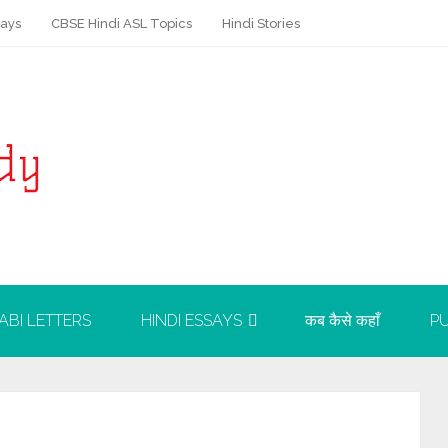
says
CBSE Hindi ASL Topics
Hindi Stories
ABI LETTERS
HINDI ESSAYS
कब कैसे कहाँ
PU