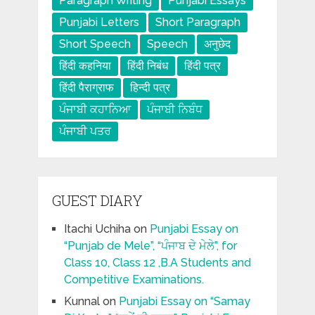
Paragraph Writing
Punjabi Essays
Punjabi Letters
Short Paragraph
Short Speech
Speech
अनुछेद
हिंदी कहनिया
हिंदी निबंध
हिंदी पत्र
हिंदी पैराग्राफ
हिन्दी पत्र
ਪੰਜਾਬੀ ਕਹਾਨਿਆ
ਪੰਜਾਬੀ ਨਿਬੰਧ
ਪੰਜਾਬੀ ਪਤਰ
GUEST DIARY
Itachi Uchiha
on
Punjabi Essay on
“Punjab de Mele”, “ਪੰਜਾਬ ਦੇ ਮੇਲੇ”, for
Class 10, Class 12 ,B.A Students and
Competitive Examinations.
Kunnal
on
Punjabi Essay on “Samay