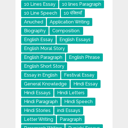
10 Lines Essay
10 lines Paragraph
10 Line Speech
10 पंक्तियाँ
Anuched
Application Writing
Biography
Composition.
English Essay
English Essays
English Moral Story
English Paragraph
English Phrase
English Short Story
Essay in English
Festival Essay
General Knowledge
Hindi Essay
Hindi Essays
Hindi Letters
Hindi Paragraph
Hindi Speech
Hindi Stories
indi Essays
Letter Writing
Paragraph