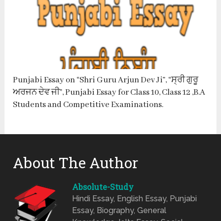
Punjabi Essay on “Shri Guru Arjun Dev Ji”, “ਸ੍ਰੀ ਗੁਰੂ
ਅਰਜਨ ਦੇਵ ਜੀ”, Punjabi Essay for Class 10, Class 12 ,B.A
Students and Competitive Examinations.
About The Author
Absolute-Study
Hindi Essay, English Essay, Punjabi
Essay, Biography, General