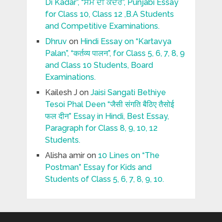
Di Kadar”, “ਸਮੇਂ ਦੀ ਕਦਰ”, Punjabi Essay
for Class 10, Class 12 ,B.A Students
and Competitive Examinations.
Dhruv
on
Hindi Essay on “Kartavya
Palan”, “कर्तव्य पालन”, for Class 5, 6, 7, 8, 9
and Class 10 Students, Board
Examinations.
Kailesh J
on
Jaisi Sangati Bethiye
Tesoi Phal Deen “जैसी संगति बैठिए तैसोई
फल दीन” Essay in Hindi, Best Essay,
Paragraph for Class 8, 9, 10, 12
Students.
Alisha amir
on
10 Lines on “The
Postman” Essay for Kids and
Students of Class 5, 6, 7, 8, 9, 10.