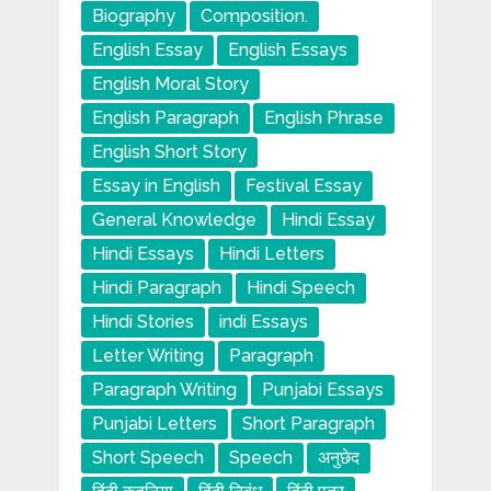
Biography
Composition.
English Essay
English Essays
English Moral Story
English Paragraph
English Phrase
English Short Story
Essay in English
Festival Essay
General Knowledge
Hindi Essay
Hindi Essays
Hindi Letters
Hindi Paragraph
Hindi Speech
Hindi Stories
indi Essays
Letter Writing
Paragraph
Paragraph Writing
Punjabi Essays
Punjabi Letters
Short Paragraph
Short Speech
Speech
अनुछेद