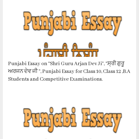
Punjabi Essay on “Shri Guru Arjan Dev Ji”, “ਸ੍ਰੀ ਗੁਰੂ
ਅਰਜਨ ਦੇਵ ਜੀ ”, Punjabi Essay for Class 10, Class 12 ,B.A
Students and Competitive Examinations.