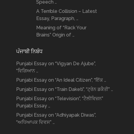
Speech …
A Terrible Collision – Latest
Essay, Paragraph, …
Meaning of “Rack Your
Brains” Origin of …
ਪੰਜਾਬੀ ਨਿਬੰਧ
Punjabi Essay on “Vigyan De Ajube”,
“ਵਿਗਿਆਨ …
Punjabi Essay on “An Ideal Citizen”, “ਇੱਕ …
Punjabi Essay on “Train Daketi”, “ਟ੍ਰੇਨ ਡਕੈਤੀ” …
Punjabi Essay on “Television”, “ਟੈਲੀਵਿਜ਼ਨ”
Punjabi Essay …
Punjabi Essay on “Adhiyapak Diwas”,
“ਅਧਿਆਪਕ ਦਿਵਸ” …