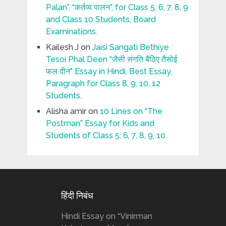
Palan”, “कर्तव्य पालन”, for Class 5, 6, 7, 8, 9
and Class 10 Students, Board
Examinations.
Kailesh J
on
Jaisi Sangati Bethiye
Tesoi Phal Deen “जैसी संगति बैठिए तैसोई
फल दीन” Essay in Hindi, Best Essay,
Paragraph for Class 8, 9, 10, 12
Students.
Alisha amir
on
10 Lines on “The
Postman” Essay for Kids and
Students of Class 5, 6, 7, 8, 9, 10.
हिंदी निबंध
Hindi Essay on “Vinirman