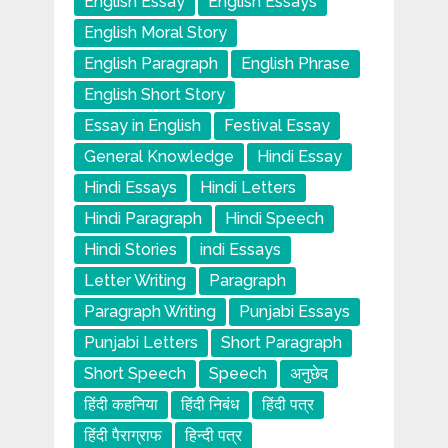
English Essay
English Essays
English Moral Story
English Paragraph
English Phrase
English Short Story
Essay in English
Festival Essay
General Knowledge
Hindi Essay
Hindi Essays
Hindi Letters
Hindi Paragraph
Hindi Speech
Hindi Stories
indi Essays
Letter Writing
Paragraph
Paragraph Writing
Punjabi Essays
Punjabi Letters
Short Paragraph
Short Speech
Speech
अनुछेद
हिंदी कहनिया
हिंदी निबंध
हिंदी पत्र
हिंदी पैराग्राफ
हिन्दी पत्र