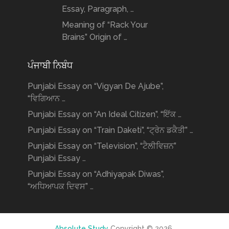
Essay, Paragraph, …
Meaning of “Rack Your
Brains” Origin of …
ਪੰਜਾਬੀ ਨਿਬੰਧ
Punjabi Essay on “Vigyan De Ajube”,
“ਵਿਗਿਆਨ …
Punjabi Essay on “An Ideal Citizen”, “ਇੱਕ …
Punjabi Essay on “Train Daketi”, “ਟ੍ਰੇਨ ਡਕੈਤੀ” …
Punjabi Essay on “Television”, “ਟੈਲੀਵਿਜ਼ਨ”
Punjabi Essay …
Punjabi Essay on “Adhiyapak Diwas”,
“ਅਧਿਆਪਕ ਦਿਵਸ” …
Absolute Study
Copyright © 2026.