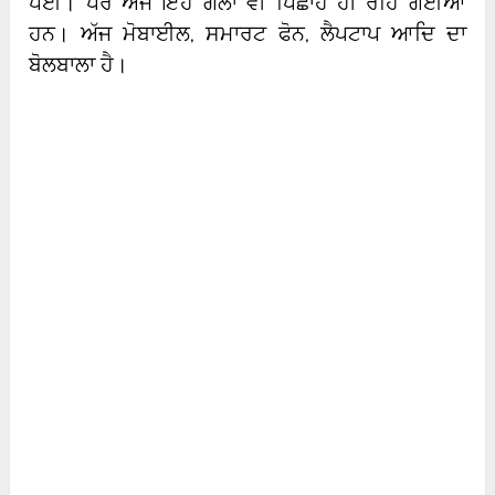
ਪਈ। ਪਰ ਅੱਜ ਇਹ ਗੱਲਾਂ ਵੀ ਪਿਛਾਂਹ ਹੀ ਰਹਿ ਗਈਆਂ
ਹਨ। ਅੱਜ ਮੋਬਾਈਲ, ਸਮਾਰਟ ਫੋਨ, ਲੈਪਟਾਪ ਆਦਿ ਦਾ
ਬੋਲਬਾਲਾ ਹੈ।