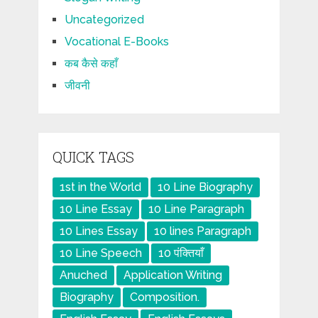
Uncategorized
Vocational E-Books
कब कैसे कहाँ
जीवनी
QUICK TAGS
1st in the World
10 Line Biography
10 Line Essay
10 Line Paragraph
10 Lines Essay
10 lines Paragraph
10 Line Speech
10 पंक्तियाँ
Anuched
Application Writing
Biography
Composition.