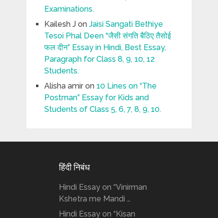
Examinations.
Kailesh J
on
Jaisi Sangati Bethiye
Tesoi Phal Deen “जैसी संगति बैठिए तैसोई
फल दीन” Essay in Hindi, Best Essay,
Paragraph for Class 8, 9, 10, 12
Students.
Alisha amir
on
10 Lines on “The
Postman” Essay for Kids and
Students of Class 5, 6, 7, 8, 9, 10.
हिंदी निबंध
Hindi Essay on “Vinirman
Kshetra me Mandi …
Hindi Essay on “Kisan