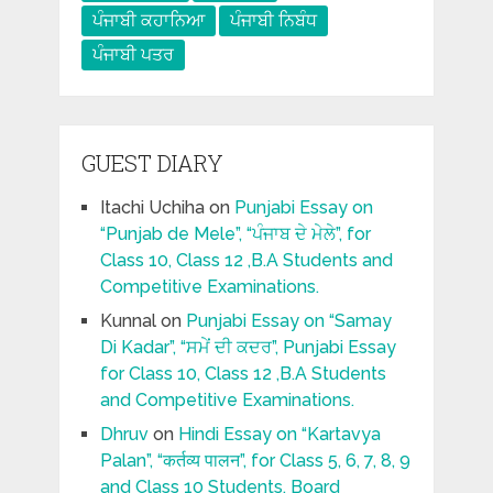
ਪੰਜਾਬੀ ਕਹਾਨਿਆ
ਪੰਜਾਬੀ ਨਿਬੰਧ
ਪੰਜਾਬੀ ਪਤਰ
GUEST DIARY
Itachi Uchiha
on
Punjabi Essay on
“Punjab de Mele”, “ਪੰਜਾਬ ਦੇ ਮੇਲੇ”, for
Class 10, Class 12 ,B.A Students and
Competitive Examinations.
Kunnal
on
Punjabi Essay on “Samay
Di Kadar”, “ਸਮੇਂ ਦੀ ਕਦਰ”, Punjabi Essay
for Class 10, Class 12 ,B.A Students
and Competitive Examinations.
Dhruv
on
Hindi Essay on “Kartavya
Palan”, “कर्तव्य पालन”, for Class 5, 6, 7, 8, 9
and Class 10 Students, Board