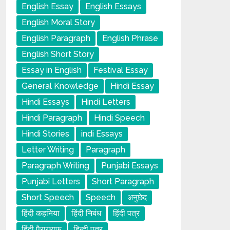
English Essay
English Essays
English Moral Story
English Paragraph
English Phrase
English Short Story
Essay in English
Festival Essay
General Knowledge
Hindi Essay
Hindi Essays
Hindi Letters
Hindi Paragraph
Hindi Speech
Hindi Stories
indi Essays
Letter Writing
Paragraph
Paragraph Writing
Punjabi Essays
Punjabi Letters
Short Paragraph
Short Speech
Speech
अनुछेद
हिंदी कहनिया
हिंदी निबंध
हिंदी पत्र
हिंदी पैराग्राफ
हिन्दी पत्र