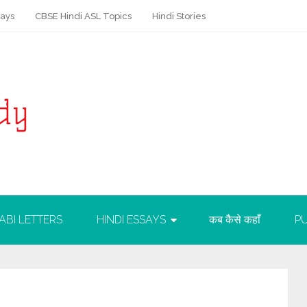
says
CBSE Hindi ASL Topics
Hindi Stories
ABI LETTERS
HINDI ESSAYS
कब कैसे कहाँ
PU