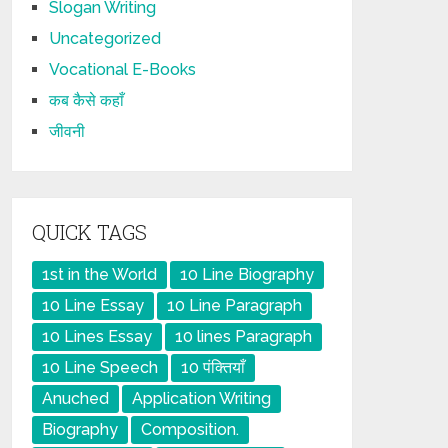
Slogan Writing
Uncategorized
Vocational E-Books
कब कैसे कहाँ
जीवनी
QUICK TAGS
1st in the World
10 Line Biography
10 Line Essay
10 Line Paragraph
10 Lines Essay
10 lines Paragraph
10 Line Speech
10 पंक्तियाँ
Anuched
Application Writing
Biography
Composition.