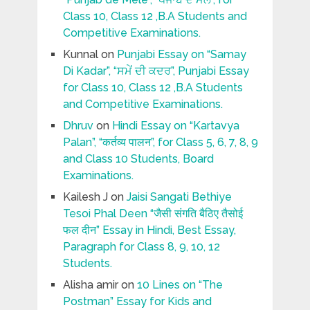
Class 10, Class 12 ,B.A Students and
Competitive Examinations.
Kunnal
on
Punjabi Essay on “Samay
Di Kadar”, “ਸਮੇਂ ਦੀ ਕਦਰ”, Punjabi Essay
for Class 10, Class 12 ,B.A Students
and Competitive Examinations.
Dhruv
on
Hindi Essay on “Kartavya
Palan”, “कर्तव्य पालन”, for Class 5, 6, 7, 8, 9
and Class 10 Students, Board
Examinations.
Kailesh J
on
Jaisi Sangati Bethiye
Tesoi Phal Deen “जैसी संगति बैठिए तैसोई
फल दीन” Essay in Hindi, Best Essay,
Paragraph for Class 8, 9, 10, 12
Students.
Alisha amir
on
10 Lines on “The
Postman” Essay for Kids and