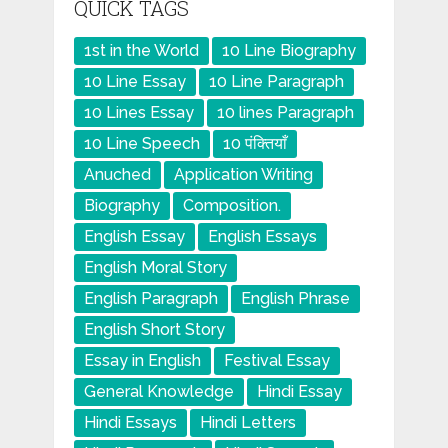
QUICK TAGS
1st in the World
10 Line Biography
10 Line Essay
10 Line Paragraph
10 Lines Essay
10 lines Paragraph
10 Line Speech
10 पंक्तियाँ
Anuched
Application Writing
Biography
Composition.
English Essay
English Essays
English Moral Story
English Paragraph
English Phrase
English Short Story
Essay in English
Festival Essay
General Knowledge
Hindi Essay
Hindi Essays
Hindi Letters