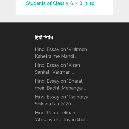
Students of Class 5, 6, 7, 8, 9, 10.
हिंदी निबंध
Hindi Essay on “Vinirman
Kshetra me Mandi …
Hindi Essay on “Kisan
Sankat : Vartman …
Hindi Essay on “Bharat
mein Badhti Mehangai …
Hindi Essay on “Rashtriya
Shiksha Niti 2020 …
Hindi Patra Lekhan
“Ahikariyo ka dhyan khule …