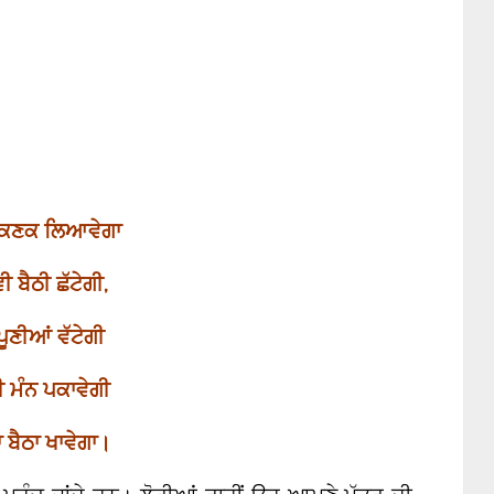
 ਕਣਕ ਲਿਆਵੇਗਾ
ੀ ਬੈਠੀ ਛੱਟੇਗੀ
,
 ਪੂਣੀਆਂ ਵੱਟੇਗੀ
ੀ ਮੰਨ ਪਕਾਵੇਗੀ
 ਬੈਠਾ ਖਾਵੇਗਾ।