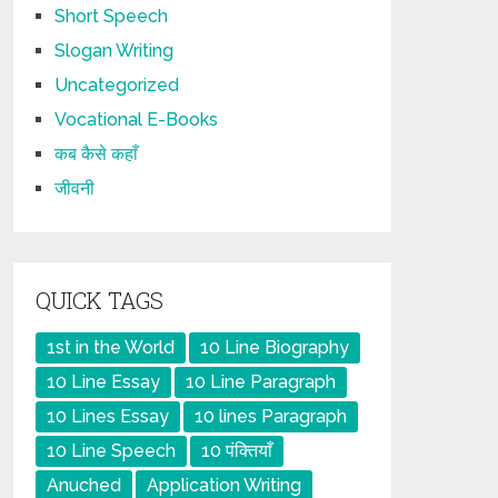
Short Speech
Slogan Writing
Uncategorized
Vocational E-Books
कब कैसे कहाँ
जीवनी
QUICK TAGS
1st in the World
10 Line Biography
10 Line Essay
10 Line Paragraph
10 Lines Essay
10 lines Paragraph
10 Line Speech
10 पंक्तियाँ
Anuched
Application Writing