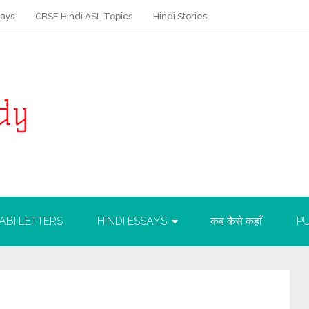
says
CBSE Hindi ASL Topics
Hindi Stories
ABI LETTERS
HINDI ESSAYS
कब कैसे कहाँ
PU