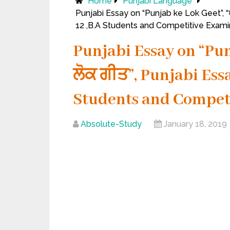
Home
Punjabi Language
Punjabi Essay on “Punjab ke Lok Geet”, “ਪੰ
12 ,B.A Students and Competitive Exami
Punjabi Essay on “Punj
ਲੋਕ ਗੀਤ”, Punjabi Essay
Students and Competi
Absolute-Study
January 18, 2019