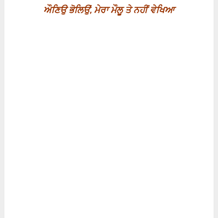
ਔਣਿਉ ਭੋਲਿਉਂ
,
ਮੇਰਾ ਮੌਲੂ ਤੇ ਨਹੀਂ ਵੇਖਿਆ