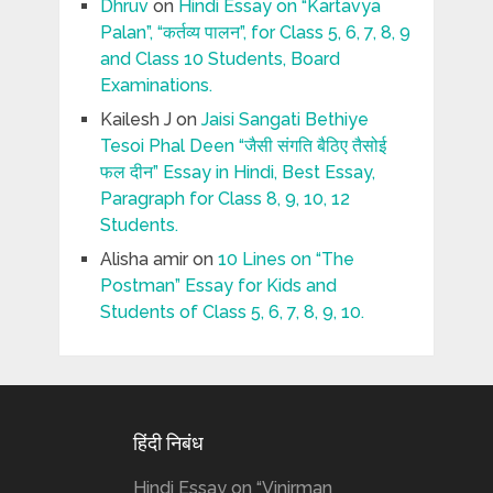
Dhruv
on
Hindi Essay on “Kartavya
Palan”, “कर्तव्य पालन”, for Class 5, 6, 7, 8, 9
and Class 10 Students, Board
Examinations.
Kailesh J
on
Jaisi Sangati Bethiye
Tesoi Phal Deen “जैसी संगति बैठिए तैसोई
फल दीन” Essay in Hindi, Best Essay,
Paragraph for Class 8, 9, 10, 12
Students.
Alisha amir
on
10 Lines on “The
Postman” Essay for Kids and
Students of Class 5, 6, 7, 8, 9, 10.
हिंदी निबंध
Hindi Essay on “Vinirman