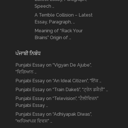
Speech …
A Terrible Collision – Latest
Essay, Paragraph, …
Meaning of “Rack Your
Brains” Origin of …
ਪੰਜਾਬੀ ਨਿਬੰਧ
Punjabi Essay on “Vigyan De Ajube”,
“ਵਿਗਿਆਨ …
Punjabi Essay on “An Ideal Citizen”, “ਇੱਕ …
Punjabi Essay on “Train Daketi”, “ਟ੍ਰੇਨ ਡਕੈਤੀ” …
Punjabi Essay on “Television”, “ਟੈਲੀਵਿਜ਼ਨ”
Punjabi Essay …
Punjabi Essay on “Adhiyapak Diwas”,
“ਅਧਿਆਪਕ ਦਿਵਸ” …