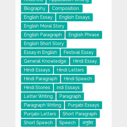
Biography
Composition.
English Essay
English Essays
English Moral Story
English Paragraph
English Phrase
English Short Story
Essay in English
Festival Essay
General Knowledge
Hindi Essay
Hindi Essays
Hindi Letters
Hindi Paragraph
Hindi Speech
Hindi Stories
indi Essays
Letter Writing
Paragraph
Paragraph Writing
Punjabi Essays
Punjabi Letters
Short Paragraph
Short Speech
Speech
अनुछेद