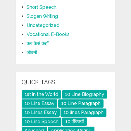
Short Speech
Slogan Writing
Uncategorized
Vocational E-Books
कब कैसे कहाँ
जीवनी
QUICK TAGS
1st in the World
10 Line Biography
10 Line Essay
10 Line Paragraph
10 Lines Essay
10 lines Paragraph
10 Line Speech
10 पंक्तियाँ
Anuched
Application Writing