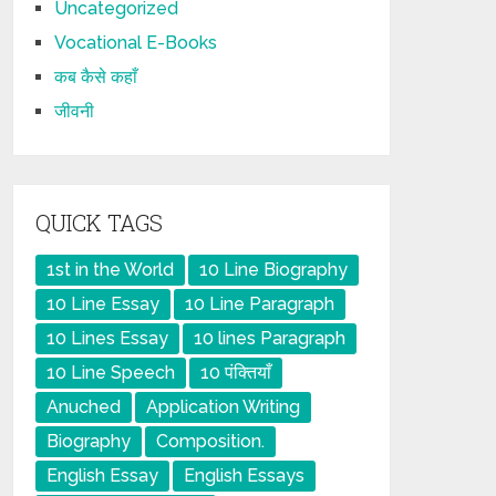
Uncategorized
Vocational E-Books
कब कैसे कहाँ
जीवनी
QUICK TAGS
1st in the World
10 Line Biography
10 Line Essay
10 Line Paragraph
10 Lines Essay
10 lines Paragraph
10 Line Speech
10 पंक्तियाँ
Anuched
Application Writing
Biography
Composition.
English Essay
English Essays