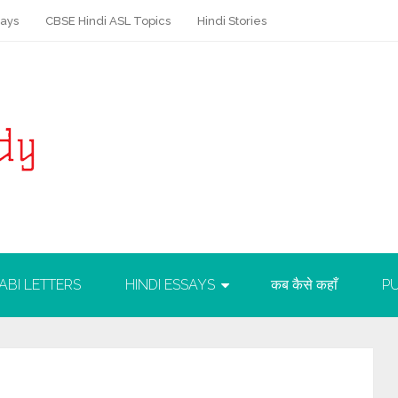
says
CBSE Hindi ASL Topics
Hindi Stories
ABI LETTERS
HINDI ESSAYS
कब कैसे कहाँ
PU