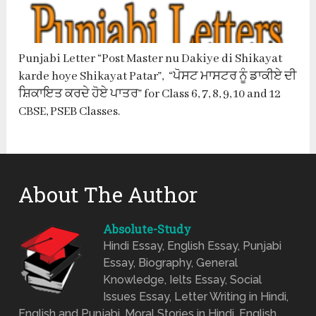
Punjabi Letter “Post Master nu Dakiye di Shikayat
karde hoye Shikayat Patar”, “ਪੋਸਟ ਮਾਸਟਰ ਨੂੰ ਡਾਕੀਏ ਦੀ
ਸ਼ਿਕਾਇਤ ਕਰਦੇ ਹੋਏ ਪਾਤਰ” for Class 6, 7, 8, 9, 10 and 12
CBSE, PSEB Classes.
About The Author
Absolute-Study
Hindi Essay, English Essay, Punjabi
Essay, Biography, General
Knowledge, Ielts Essay, Social
Issues Essay, Letter Writing in Hindi,
English and Punjabi, Moral Stories in Hindi, English