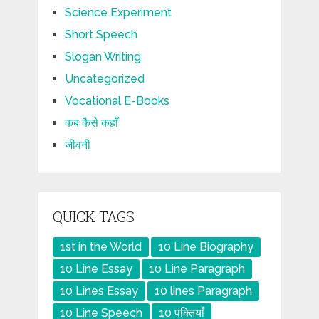
Science Experiment
Short Speech
Slogan Writing
Uncategorized
Vocational E-Books
कब कैसे कहाँ
जीवनी
QUICK TAGS
1st in the World
10 Line Biography
10 Line Essay
10 Line Paragraph
10 Lines Essay
10 lines Paragraph
10 Line Speech
10 पंक्तियाँ