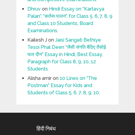
Dhruv
on
Hindi Essay on “Kartavya
Palan”, “कर्तव्य पालन”, for Class 5, 6, 7, 8, 9
and Class 10 Students, Board
Examinations.
Kailesh J
on
Jaisi Sangati Bethiye
Tesoi Phal Deen “जैसी संगति बैठिए तैसोई
फल दीन” Essay in Hindi, Best Essay,
Paragraph for Class 8, 9, 10, 12
Students.
Alisha amir
on
10 Lines on “The
Postman” Essay for Kids and
Students of Class 5, 6, 7, 8, 9, 10.
हिंदी निबंध