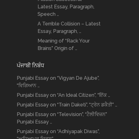
Latest Essay, Paragraph,
Speech …
A Terrible Collision – Latest
Essay, Paragraph, …
Meaning of “Rack Your
Brains” Origin of …
ਪੰਜਾਬੀ ਨਿਬੰਧ
Punjabi Essay on “Vigyan De Ajube”,
“ਵਿਗਿਆਨ …
Punjabi Essay on “An Ideal Citizen”, “ਇੱਕ …
Punjabi Essay on “Train Daketi”, “ਟ੍ਰੇਨ ਡਕੈਤੀ” …
Punjabi Essay on “Television”, “ਟੈਲੀਵਿਜ਼ਨ”
Punjabi Essay …
Punjabi Essay on “Adhiyapak Diwas”,
“ਅਧਿਆਪਕ ਦਿਵਸ” …