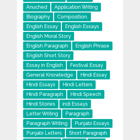
Anuched
Application Writing
Biography
Composition.
English Essay
English Essays
English Moral Story
English Paragraph
English Phrase
English Short Story
Essay in English
Festival Essay
General Knowledge
Hindi Essay
Hindi Essays
Hindi Letters
Hindi Paragraph
Hindi Speech
Hindi Stories
indi Essays
Letter Writing
Paragraph
Paragraph Writing
Punjabi Essays
Punjabi Letters
Short Paragraph