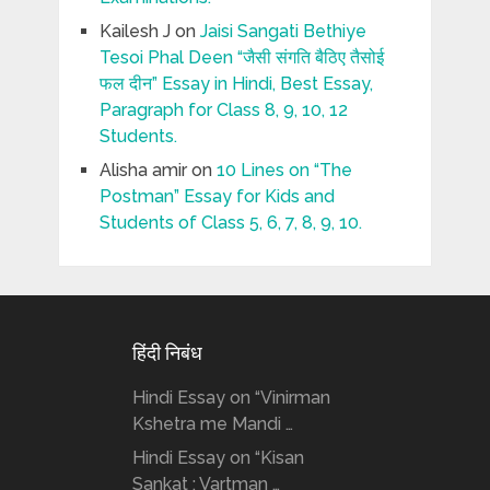
Kailesh J
on
Jaisi Sangati Bethiye
Tesoi Phal Deen “जैसी संगति बैठिए तैसोई
फल दीन” Essay in Hindi, Best Essay,
Paragraph for Class 8, 9, 10, 12
Students.
Alisha amir
on
10 Lines on “The
Postman” Essay for Kids and
Students of Class 5, 6, 7, 8, 9, 10.
हिंदी निबंध
Hindi Essay on “Vinirman
Kshetra me Mandi …
Hindi Essay on “Kisan
Sankat : Vartman …