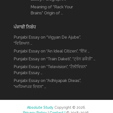
Meaning of “Rack Your
Brains” Origin of …
ਪੰਜਾਬੀ ਨਿਬੰਧ
Punjabi Essay on “Vigyan De Ajube”,
“ਵਿਗਿਆਨ …
Punjabi Essay on “An Ideal Citizen”, “ਇੱਕ …
Punjabi Essay on “Train Daketi”, “ਟ੍ਰੇਨ ਡਕੈਤੀ” …
Punjabi Essay on “Television”, “ਟੈਲੀਵਿਜ਼ਨ”
Punjabi Essay …
Punjabi Essay on “Adhiyapak Diwas”,
“ਅਧਿਆਪਕ ਦਿਵਸ” …
Absolute Study
Copyright © 2026.
Privacy Policy
|
Contact |
© 2018-2026