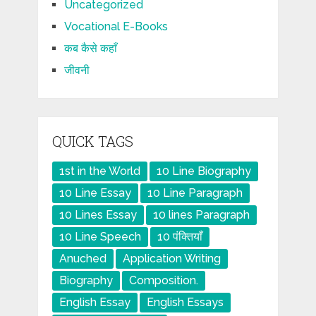
Uncategorized
Vocational E-Books
कब कैसे कहाँ
जीवनी
QUICK TAGS
1st in the World
10 Line Biography
10 Line Essay
10 Line Paragraph
10 Lines Essay
10 lines Paragraph
10 Line Speech
10 पंक्तियाँ
Anuched
Application Writing
Biography
Composition.
English Essay
English Essays