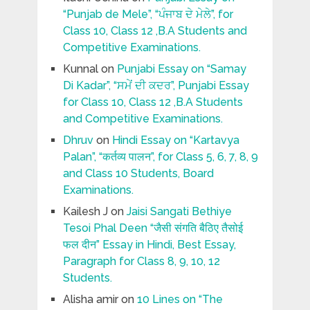
“Punjab de Mele”, “ਪੰਜਾਬ ਦੇ ਮੇਲੇ”, for
Class 10, Class 12 ,B.A Students and
Competitive Examinations.
Kunnal
on
Punjabi Essay on “Samay
Di Kadar”, “ਸਮੇਂ ਦੀ ਕਦਰ”, Punjabi Essay
for Class 10, Class 12 ,B.A Students
and Competitive Examinations.
Dhruv
on
Hindi Essay on “Kartavya
Palan”, “कर्तव्य पालन”, for Class 5, 6, 7, 8, 9
and Class 10 Students, Board
Examinations.
Kailesh J
on
Jaisi Sangati Bethiye
Tesoi Phal Deen “जैसी संगति बैठिए तैसोई
फल दीन” Essay in Hindi, Best Essay,
Paragraph for Class 8, 9, 10, 12
Students.
Alisha amir
on
10 Lines on “The