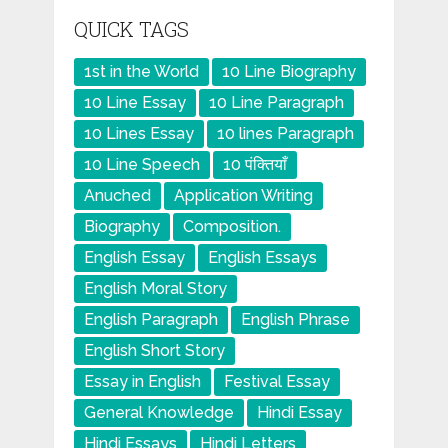
QUICK TAGS
1st in the World
10 Line Biography
10 Line Essay
10 Line Paragraph
10 Lines Essay
10 lines Paragraph
10 Line Speech
10 पंक्तियाँ
Anuched
Application Writing
Biography
Composition.
English Essay
English Essays
English Moral Story
English Paragraph
English Phrase
English Short Story
Essay in English
Festival Essay
General Knowledge
Hindi Essay
Hindi Essays
Hindi Letters