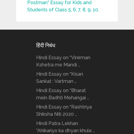
Postman” Essay for Kids and
Students of Class 5, 6, 7, 8, 9, 10.
हिंदी निबंध
Hindi Essay on “Vinirman
Kshetra me Mandi …
Hindi Essay on “Kisan
Sankat : Vartman …
Hindi Essay on “Bharat
mein Badhti Mehangai …
Hindi Essay on “Rashtriya
Shiksha Niti 2020 …
Hindi Patra Lekhan
“Ahikariyo ka dhyan khule …