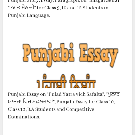
Punjabi Story, Essay, Paragraph, on “Bhagat Sen Ji”
“ਭਗਤ ਸੈਨ ਜੀ” for Class 9, 10 and 12 Students in
Punjabi Language.
Punjabi Essay on “Pulad Yatra vich Safalta”, “ਪੁਲਾੜ
ਯਾਤਰਾ ਵਿਚ ਸਫ਼ਲਤਾਵਾਂ”, Punjabi Essay for Class 10,
Class 12 ,B.A Students and Competitive
Examinations.