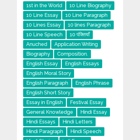
1st in the World
10 Line Biography
10 Line Essay
10 Line Paragraph
10 Lines Essay
10 lines Paragraph
10 Line Speech
10 पंक्तियाँ
Anuched
Application Writing
Biography
Composition.
English Essay
English Essays
English Moral Story
English Paragraph
English Phrase
English Short Story
Essay in English
Festival Essay
General Knowledge
Hindi Essay
Hindi Essays
Hindi Letters
Hindi Paragraph
Hindi Speech