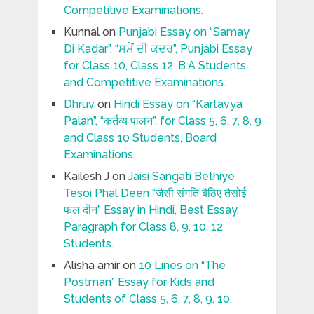
Competitive Examinations.
Kunnal
on
Punjabi Essay on “Samay
Di Kadar”, “ਸਮੇਂ ਦੀ ਕਦਰ”, Punjabi Essay
for Class 10, Class 12 ,B.A Students
and Competitive Examinations.
Dhruv
on
Hindi Essay on “Kartavya
Palan”, “कर्तव्य पालन”, for Class 5, 6, 7, 8, 9
and Class 10 Students, Board
Examinations.
Kailesh J
on
Jaisi Sangati Bethiye
Tesoi Phal Deen “जैसी संगति बैठिए तैसोई
फल दीन” Essay in Hindi, Best Essay,
Paragraph for Class 8, 9, 10, 12
Students.
Alisha amir
on
10 Lines on “The
Postman” Essay for Kids and
Students of Class 5, 6, 7, 8, 9, 10.