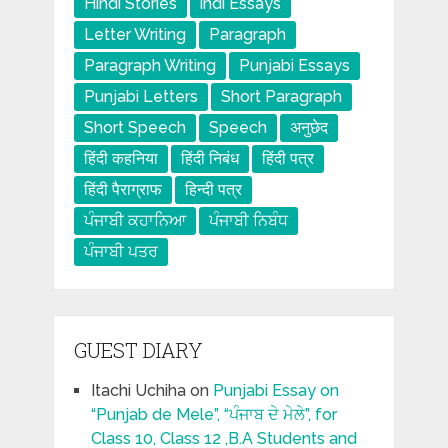
Hindi Stories
indi Essays
Letter Writing
Paragraph
Paragraph Writing
Punjabi Essays
Punjabi Letters
Short Paragraph
Short Speech
Speech
अनुछेद
हिंदी कहनिया
हिंदी निबंध
हिंदी पत्र
हिंदी पैराग्राफ
हिन्दी पत्र
ਪੰਜਾਬੀ ਕਹਾਨਿਆ
ਪੰਜਾਬੀ ਨਿਬੰਧ
ਪੰਜਾਬੀ ਪਤਰ
GUEST DIARY
Itachi Uchiha
on
Punjabi Essay on
“Punjab de Mele”, “ਪੰਜਾਬ ਦੇ ਮੇਲੇ”, for
Class 10, Class 12 ,B.A Students and