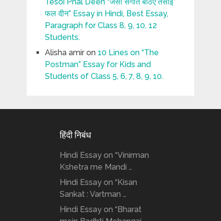
Tesoi Phal Deen “जैसी संगति बैठिए तैसोई
फल दीन” Essay in Hindi, Best Essay,
Paragraph for Class 8, 9, 10, 12
Students.
Alisha amir
on
10 Lines on “The
Postman” Essay for Kids and
Students of Class 5, 6, 7, 8, 9, 10.
हिंदी निबंध
Hindi Essay on “Vinirman
Kshetra me Mandi …
Hindi Essay on “Kisan
Sankat : Vartman …
Hindi Essay on “Bharat