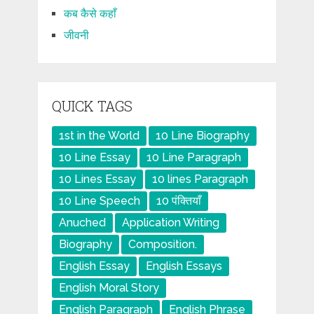
कब कैसे कहाँ
जीवनी
QUICK TAGS
1st in the World
10 Line Biography
10 Line Essay
10 Line Paragraph
10 Lines Essay
10 lines Paragraph
10 Line Speech
10 पंक्तियाँ
Anuched
Application Writing
Biography
Composition.
English Essay
English Essays
English Moral Story
English Paragraph
English Phrase