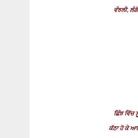
ਵੰਝਲੀ
,
ਲੰਗ
ਛਿੰਝ ਵਿੱਚ 
ਕੱਠਾ ਹੋ ਕੇ 