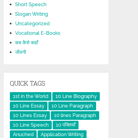
Short Speech
Slogan Writing
Uncategorized
Vocational E-Books
कब कैसे कहाँ
जीवनी
QUICK TAGS
1st in the World
10 Line Biography
10 Line Essay
10 Line Paragraph
10 Lines Essay
10 lines Paragraph
10 Line Speech
10 पंक्तियाँ
Anuched
Application Writing