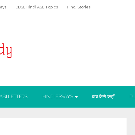
says
CBSE Hindi ASL Topics
Hindi Stories
ABI LETTERS
HINDI ESSAYS
कब कैसे कहाँ
PU