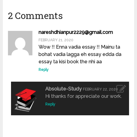
2 Comments
nareshdhianpur2229@gmail.com
FEBRUARY 21, 2020
Wow !! Enna vadia essay !! Mainu ta
bohat vadia lagga eh essay edda da
essay ta kisi book the nhi aa
Reply
Absolute-Study
FEBRUARY 22, 2020
Hi thanks for appreciate our work.
Reply