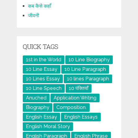
कब कैसे कहाँ
जीवनी
QUICK TAGS
1st in the World
10 Line Biography
10 Line Essay
10 Line Paragraph
10 Lines Essay
10 lines Paragraph
10 Line Speech
10 पंक्तियाँ
Anuched
Application Writing
Biography
Composition.
English Essay
English Essays
English Moral Story
English Paragraph
English Phrase