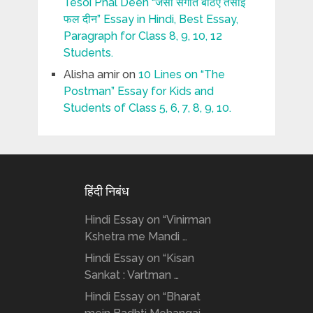
Tesoi Phal Deen “जैसी संगति बैठिए तैसोई
फल दीन” Essay in Hindi, Best Essay,
Paragraph for Class 8, 9, 10, 12
Students.
Alisha amir
on
10 Lines on “The
Postman” Essay for Kids and
Students of Class 5, 6, 7, 8, 9, 10.
हिंदी निबंध
Hindi Essay on “Vinirman
Kshetra me Mandi …
Hindi Essay on “Kisan
Sankat : Vartman …
Hindi Essay on “Bharat