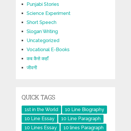
Punjabi Stories
Science Experiment
Short Speech
Slogan Writing
Uncategorized
Vocational E-Books
कब कैसे कहाँ
जीवनी
QUICK TAGS
1st in the World
10 Line Biography
10 Line Essay
10 Line Paragraph
10 Lines Essay
10 lines Paragraph