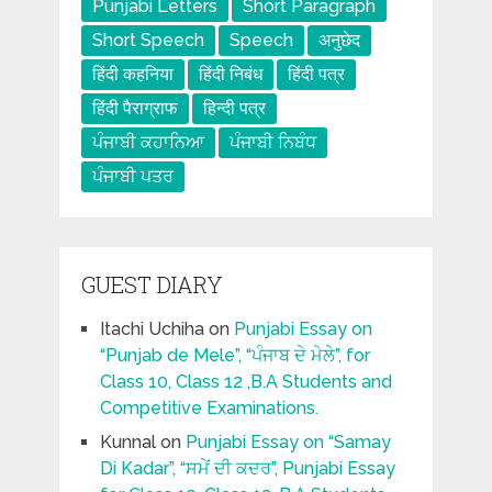
Punjabi Letters
Short Paragraph
Short Speech
Speech
अनुछेद
हिंदी कहनिया
हिंदी निबंध
हिंदी पत्र
हिंदी पैराग्राफ
हिन्दी पत्र
ਪੰਜਾਬੀ ਕਹਾਨਿਆ
ਪੰਜਾਬੀ ਨਿਬੰਧ
ਪੰਜਾਬੀ ਪਤਰ
GUEST DIARY
Itachi Uchiha
on
Punjabi Essay on
“Punjab de Mele”, “ਪੰਜਾਬ ਦੇ ਮੇਲੇ”, for
Class 10, Class 12 ,B.A Students and
Competitive Examinations.
Kunnal
on
Punjabi Essay on “Samay
Di Kadar”, “ਸਮੇਂ ਦੀ ਕਦਰ”, Punjabi Essay