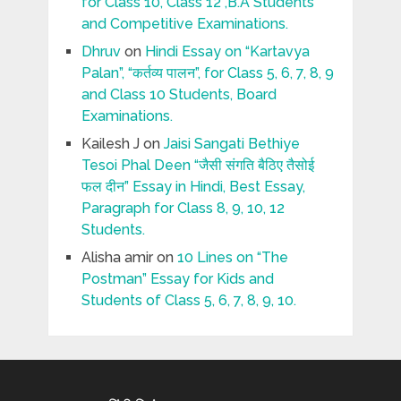
for Class 10, Class 12 ,B.A Students
and Competitive Examinations.
Dhruv
on
Hindi Essay on “Kartavya
Palan”, “कर्तव्य पालन”, for Class 5, 6, 7, 8, 9
and Class 10 Students, Board
Examinations.
Kailesh J
on
Jaisi Sangati Bethiye
Tesoi Phal Deen “जैसी संगति बैठिए तैसोई
फल दीन” Essay in Hindi, Best Essay,
Paragraph for Class 8, 9, 10, 12
Students.
Alisha amir
on
10 Lines on “The
Postman” Essay for Kids and
Students of Class 5, 6, 7, 8, 9, 10.