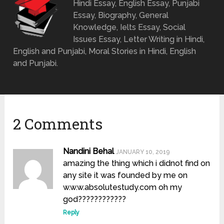
Hindi Essay, English Essay, Punjabi
Essay, Biography, General
Knowledge, Ielts Essay, Social
Issues Essay, Letter Writing in Hindi,
English and Punjabi, Moral Stories in Hindi, English
and Punjabi.
2 Comments
Nandini Behal
JANUARY 10, 2019
amazing the thing which i didnot find on
any site it was founded by me on
w.w.w.absolutestudy.com oh my
god????????????
Reply