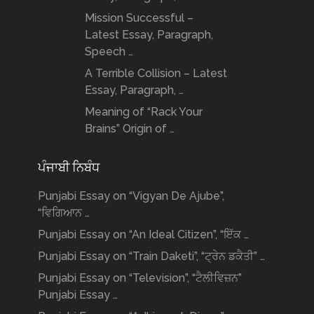
Mission Successful –
Latest Essay, Paragraph,
Speech …
A Terrible Collision – Latest
Essay, Paragraph, …
Meaning of “Rack Your
Brains” Origin of …
ਪੰਜਾਬੀ ਨਿਬੰਧ
Punjabi Essay on “Vigyan De Ajube”,
“ਵਿਗਿਆਨ …
Punjabi Essay on “An Ideal Citizen”, “ਇੱਕ …
Punjabi Essay on “Train Daketi”, “ਟ੍ਰੇਨ ਡਕੈਤੀ” …
Punjabi Essay on “Television”, “ਟੈਲੀਵਿਜ਼ਨ”
Punjabi Essay …