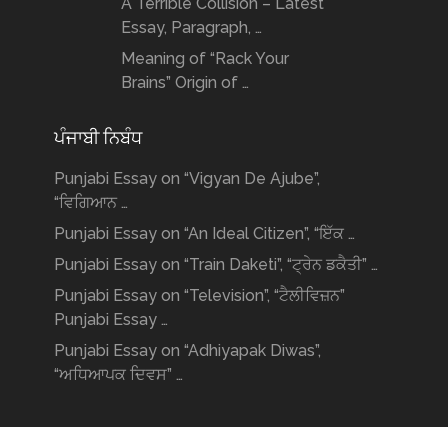
A Terrible Collision – Latest
Essay, Paragraph, …
Meaning of “Rack Your
Brains” Origin of …
ਪੰਜਾਬੀ ਨਿਬੰਧ
Punjabi Essay on “Vigyan De Ajube”,
“ਵਿਗਿਆਨ …
Punjabi Essay on “An Ideal Citizen”, “ਇੱਕ …
Punjabi Essay on “Train Daketi”, “ਟ੍ਰੇਨ ਡਕੈਤੀ” …
Punjabi Essay on “Television”, “ਟੈਲੀਵਿਜ਼ਨ”
Punjabi Essay …
Punjabi Essay on “Adhiyapak Diwas”,
“ਅਧਿਆਪਕ ਦਿਵਸ” …