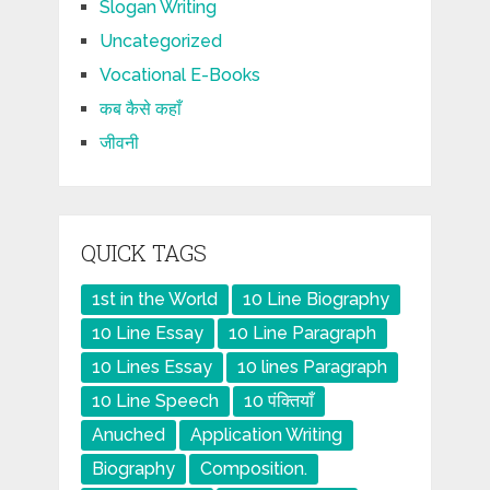
Slogan Writing
Uncategorized
Vocational E-Books
कब कैसे कहाँ
जीवनी
QUICK TAGS
1st in the World
10 Line Biography
10 Line Essay
10 Line Paragraph
10 Lines Essay
10 lines Paragraph
10 Line Speech
10 पंक्तियाँ
Anuched
Application Writing
Biography
Composition.