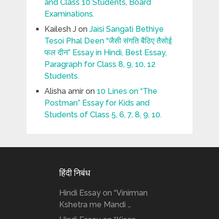
and Class 10 Students, Board
Examinations.
Kailesh J
on
Jaisi Sangati Bethiye
Tesoi Phal Deen “जैसी संगति बैठिए तैसोई
फल दीन” Essay in Hindi, Best Essay,
Paragraph for Class 8, 9, 10, 12
Students.
Alisha amir
on
10 Lines on “The
Postman” Essay for Kids and
Students of Class 5, 6, 7, 8, 9, 10.
हिंदी निबंध
Hindi Essay on “Vinirman
Kshetra me Mandi …