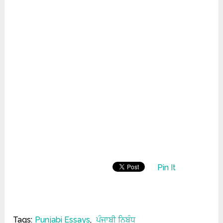
Pin It
Tags:
Punjabi Essays
,
ਪੰਜਾਬੀ ਨਿਬੰਧ