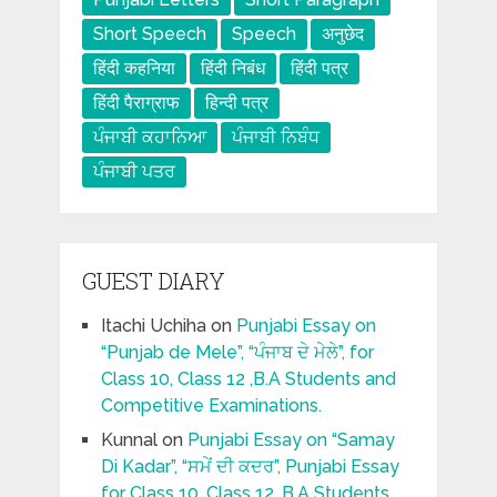
Short Speech
Speech
अनुछेद
हिंदी कहनिया
हिंदी निबंध
हिंदी पत्र
हिंदी पैराग्राफ
हिन्दी पत्र
ਪੰਜਾਬੀ ਕਹਾਨਿਆ
ਪੰਜਾਬੀ ਨਿਬੰਧ
ਪੰਜਾਬੀ ਪਤਰ
GUEST DIARY
Itachi Uchiha
on
Punjabi Essay on
“Punjab de Mele”, “ਪੰਜਾਬ ਦੇ ਮੇਲੇ”, for
Class 10, Class 12 ,B.A Students and
Competitive Examinations.
Kunnal
on
Punjabi Essay on “Samay
Di Kadar”, “ਸਮੇਂ ਦੀ ਕਦਰ”, Punjabi Essay
for Class 10, Class 12 ,B.A Students