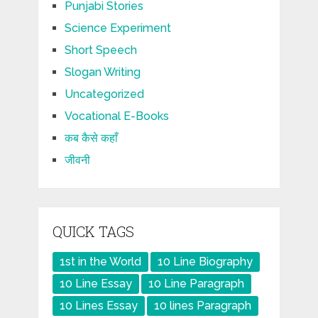
Punjabi Stories
Science Experiment
Short Speech
Slogan Writing
Uncategorized
Vocational E-Books
कब कैसे कहाँ
जीवनी
QUICK TAGS
1st in the World
10 Line Biography
10 Line Essay
10 Line Paragraph
10 Lines Essay
10 lines Paragraph