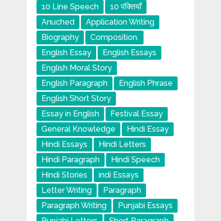
10 Line Speech
10 पंक्तियाँ
Anuched
Application Writing
Biography
Composition.
English Essay
English Essays
English Moral Story
English Paragraph
English Phrase
English Short Story
Essay in English
Festival Essay
General Knowledge
Hindi Essay
Hindi Essays
Hindi Letters
Hindi Paragraph
Hindi Speech
Hindi Stories
indi Essays
Letter Writing
Paragraph
Paragraph Writing
Punjabi Essays
Punjabi Letters
Short Paragraph