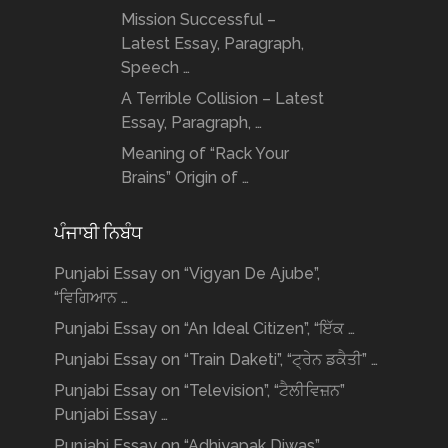
Mission Successful –
Latest Essay, Paragraph,
Speech …
A Terrible Collision – Latest
Essay, Paragraph, …
Meaning of “Rack Your
Brains” Origin of …
ਪੰਜਾਬੀ ਨਿਬੰਧ
Punjabi Essay on “Vigyan De Ajube”,
“ਵਿਗਿਆਨ …
Punjabi Essay on “An Ideal Citizen”, “ਇੱਕ …
Punjabi Essay on “Train Daketi”, “ਟ੍ਰੇਨ ਡਕੈਤੀ” …
Punjabi Essay on “Television”, “ਟੈਲੀਵਿਜ਼ਨ”
Punjabi Essay …
Punjabi Essay on “Adhiyapak Diwas”,