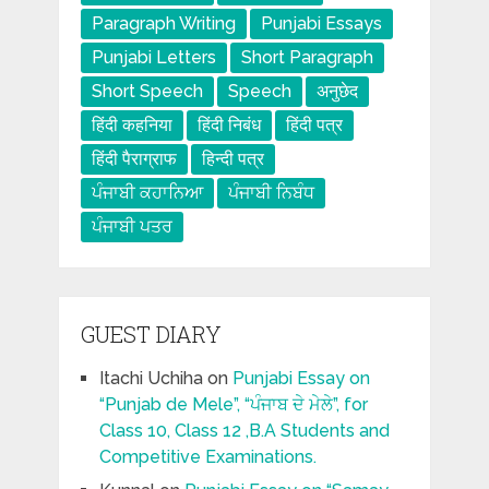
Paragraph Writing
Punjabi Essays
Punjabi Letters
Short Paragraph
Short Speech
Speech
अनुछेद
हिंदी कहनिया
हिंदी निबंध
हिंदी पत्र
हिंदी पैराग्राफ
हिन्दी पत्र
ਪੰਜਾਬੀ ਕਹਾਨਿਆ
ਪੰਜਾਬੀ ਨਿਬੰਧ
ਪੰਜਾਬੀ ਪਤਰ
GUEST DIARY
Itachi Uchiha
on
Punjabi Essay on
“Punjab de Mele”, “ਪੰਜਾਬ ਦੇ ਮੇਲੇ”, for
Class 10, Class 12 ,B.A Students and
Competitive Examinations.