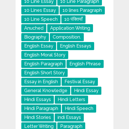
10 Line Essay
10 Line Paragraph
10 Lines Essay
10 lines Paragraph
10 Line Speech
10 पंक्तियाँ
Anuched
Application Writing
Biography
Composition.
English Essay
English Essays
English Moral Story
English Paragraph
English Phrase
English Short Story
Essay in English
Festival Essay
General Knowledge
Hindi Essay
Hindi Essays
Hindi Letters
Hindi Paragraph
Hindi Speech
Hindi Stories
indi Essays
Letter Writing
Paragraph