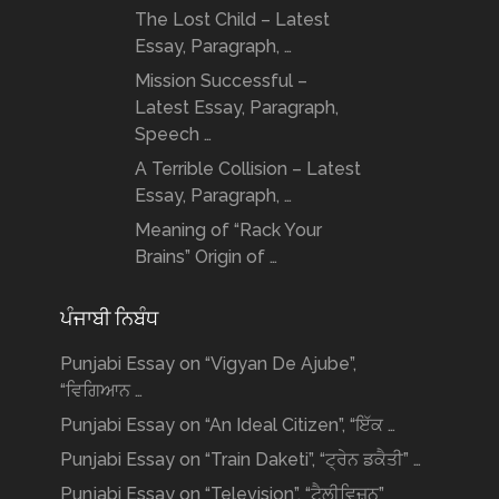
The Lost Child – Latest
Essay, Paragraph, …
Mission Successful –
Latest Essay, Paragraph,
Speech …
A Terrible Collision – Latest
Essay, Paragraph, …
Meaning of “Rack Your
Brains” Origin of …
ਪੰਜਾਬੀ ਨਿਬੰਧ
Punjabi Essay on “Vigyan De Ajube”,
“ਵਿਗਿਆਨ …
Punjabi Essay on “An Ideal Citizen”, “ਇੱਕ …
Punjabi Essay on “Train Daketi”, “ਟ੍ਰੇਨ ਡਕੈਤੀ” …
Punjabi Essay on “Television”, “ਟੈਲੀਵਿਜ਼ਨ”