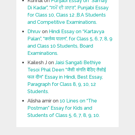
Kunnal
on
Punjabi Essay on “Samay
Di Kadar”, “ਸਮੇਂ ਦੀ ਕਦਰ”, Punjabi Essay
for Class 10, Class 12 ,B.A Students
and Competitive Examinations.
Dhruv
on
Hindi Essay on “Kartavya
Palan”, “कर्तव्य पालन”, for Class 5, 6, 7, 8, 9
and Class 10 Students, Board
Examinations.
Kailesh J
on
Jaisi Sangati Bethiye
Tesoi Phal Deen “जैसी संगति बैठिए तैसोई
फल दीन” Essay in Hindi, Best Essay,
Paragraph for Class 8, 9, 10, 12
Students.
Alisha amir
on
10 Lines on “The
Postman” Essay for Kids and
Students of Class 5, 6, 7, 8, 9, 10.