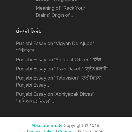
Meaning of “Rack Your
Brains” Origin of …
ਪੰਜਾਬੀ ਨਿਬੰਧ
Punjabi Essay on “Vigyan De Ajube”,
“ਵਿਗਿਆਨ …
Punjabi Essay on “An Ideal Citizen”, “ਇੱਕ …
Punjabi Essay on “Train Daketi”, “ਟ੍ਰੇਨ ਡਕੈਤੀ” …
Punjabi Essay on “Television”, “ਟੈਲੀਵਿਜ਼ਨ”
Punjabi Essay …
Punjabi Essay on “Adhiyapak Diwas”,
“ਅਧਿਆਪਕ ਦਿਵਸ” …
Absolute Study
Copyright © 2026.
Privacy Policy
|
Contact |
© 2018-2026