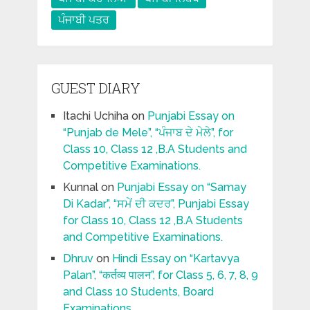
ਪੰਜਾਬੀ ਪਤਰ
GUEST DIARY
Itachi Uchiha
on
Punjabi Essay on
“Punjab de Mele”, “ਪੰਜਾਬ ਦੇ ਮੇਲੇ”, for
Class 10, Class 12 ,B.A Students and
Competitive Examinations.
Kunnal
on
Punjabi Essay on “Samay
Di Kadar”, “ਸਮੇਂ ਦੀ ਕਦਰ”, Punjabi Essay
for Class 10, Class 12 ,B.A Students
and Competitive Examinations.
Dhruv
on
Hindi Essay on “Kartavya
Palan”, “कर्तव्य पालन”, for Class 5, 6, 7, 8, 9
and Class 10 Students, Board
Examinations.