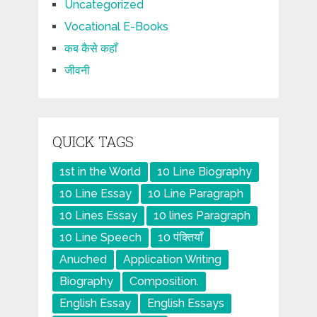
Uncategorized
Vocational E-Books
कब कैसे कहाँ
जीवनी
QUICK TAGS
1st in the World
10 Line Biography
10 Line Essay
10 Line Paragraph
10 Lines Essay
10 lines Paragraph
10 Line Speech
10 पंक्तियाँ
Anuched
Application Writing
Biography
Composition.
English Essay
English Essays