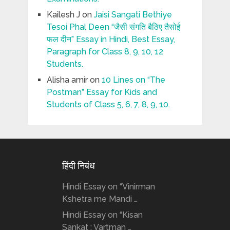
Kailesh J
on
Jaisi Sangati Bethiye
Tesoi Phal Deen “जैसी संगति बैठिए तैसोई
फल दीन” Essay in Hindi, Best Essay,
Paragraph for Class 8, 9, 10, 12
Students.
Alisha amir
on
10 Lines on “The
Postman” Essay for Kids and
Students of Class 5, 6, 7, 8, 9, 10.
हिंदी निबंध
Hindi Essay on “Vinirman
Kshetra me Mandi …
Hindi Essay on “Kisan
Sankat : Vartman …