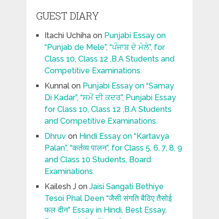
GUEST DIARY
Itachi Uchiha
on
Punjabi Essay on
“Punjab de Mele”, “ਪੰਜਾਬ ਦੇ ਮੇਲੇ”, for
Class 10, Class 12 ,B.A Students and
Competitive Examinations.
Kunnal
on
Punjabi Essay on “Samay
Di Kadar”, “ਸਮੇਂ ਦੀ ਕਦਰ”, Punjabi Essay
for Class 10, Class 12 ,B.A Students
and Competitive Examinations.
Dhruv
on
Hindi Essay on “Kartavya
Palan”, “कर्तव्य पालन”, for Class 5, 6, 7, 8, 9
and Class 10 Students, Board
Examinations.
Kailesh J
on
Jaisi Sangati Bethiye
Tesoi Phal Deen “जैसी संगति बैठिए तैसोई
फल दीन” Essay in Hindi, Best Essay,