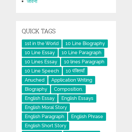
जीवनी
QUICK TAGS
1st in the World
10 Line Biography
10 Line Essay
10 Line Paragraph
10 Lines Essay
10 lines Paragraph
10 Line Speech
10 पंक्तियाँ
Anuched
Application Writing
Biography
Composition.
English Essay
English Essays
English Moral Story
English Paragraph
English Phrase
English Short Story