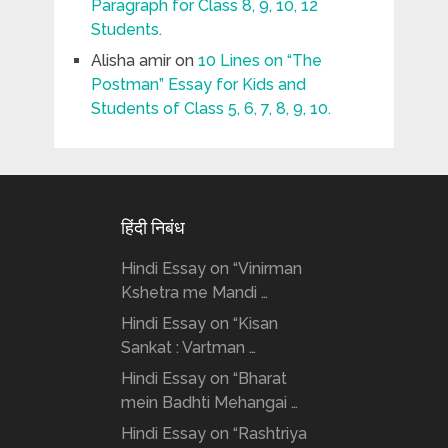
Paragraph for Class 8, 9, 10, 12
Students.
Alisha amir
on
10 Lines on “The
Postman” Essay for Kids and
Students of Class 5, 6, 7, 8, 9, 10.
हिंदी निबंध
Hindi Essay on “Vinirman
Kshetra me Mandi …
Hindi Essay on “Kisan
Sankat : Vartman …
Hindi Essay on “Bharat
mein Badhti Mehangai …
Hindi Essay on “Rashtriya