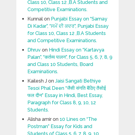
Class 10, Class 12 ,B.A Students and
Competitive Examinations.
Kunnal
on
Punjabi Essay on “Samay
Di Kadar”, “ਸਮੇਂ ਦੀ ਕਦਰ”, Punjabi Essay
for Class 10, Class 12 ,B.A Students
and Competitive Examinations.
Dhruv
on
Hindi Essay on “Kartavya
Palan”, “कर्तव्य पालन”, for Class 5, 6, 7, 8, 9
and Class 10 Students, Board
Examinations.
Kailesh J
on
Jaisi Sangati Bethiye
Tesoi Phal Deen “जैसी संगति बैठिए तैसोई
फल दीन” Essay in Hindi, Best Essay,
Paragraph for Class 8, 9, 10, 12
Students.
Alisha amir
on
10 Lines on “The
Postman” Essay for Kids and
Students of Class 5, 6, 7, 8, 9, 10.