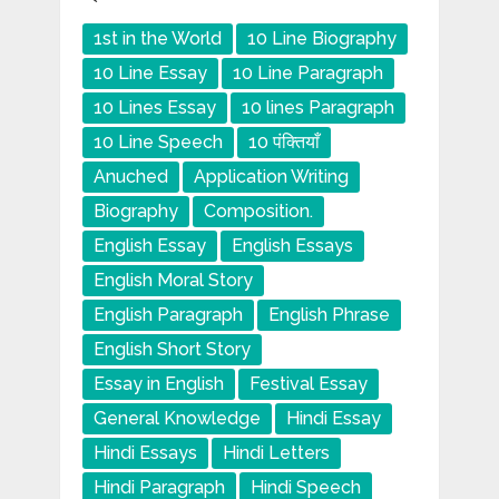
1st in the World
10 Line Biography
10 Line Essay
10 Line Paragraph
10 Lines Essay
10 lines Paragraph
10 Line Speech
10 पंक्तियाँ
Anuched
Application Writing
Biography
Composition.
English Essay
English Essays
English Moral Story
English Paragraph
English Phrase
English Short Story
Essay in English
Festival Essay
General Knowledge
Hindi Essay
Hindi Essays
Hindi Letters
Hindi Paragraph
Hindi Speech