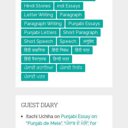
Hindi Stories
indi Essays
Letter Writing
Paragraph
Paragraph Writing
Punjabi Essays
Punjabi Letters
Short Paragraph
Short Speech
Speech
अनुछेद
हिंदी कहनिया
हिंदी निबंध
हिंदी पत्र
हिंदी पैराग्राफ
हिन्दी पत्र
ਪੰਜਾਬੀ ਕਹਾਨਿਆ
ਪੰਜਾਬੀ ਨਿਬੰਧ
ਪੰਜਾਬੀ ਪਤਰ
GUEST DIARY
Itachi Uchiha
on
Punjabi Essay on
“Punjab de Mele”, “ਪੰਜਾਬ ਦੇ ਮੇਲੇ”, for