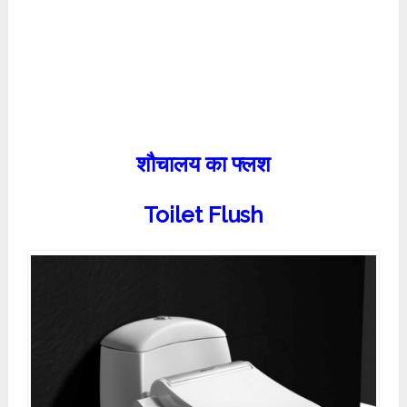
शौचालय का फ्लश
Toilet Flush