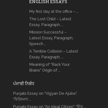
ENGLISH ESSAYS
My first day at the office – …
The Lost Child – Latest
Essay, Paragraph, …
Mission Successful –
Latest Essay, Paragraph,
Speech …
A Terrible Collision – Latest
Essay, Paragraph, …
Meaning of “Rack Your
Brains” Origin of …
ਪੰਜਾਬੀ ਨਿਬੰਧ
Punjabi Essay on “Vigyan De Ajube”,
“ਵਿਗਿਆਨ …
Punjabi Essay on “An Ideal Citizen”, “ਇੱਕ …