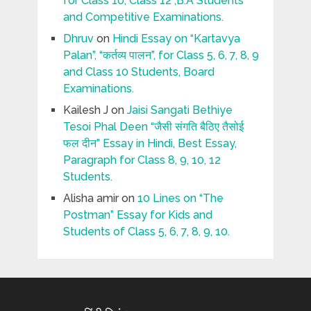
for Class 10, Class 12 ,B.A Students
and Competitive Examinations.
Dhruv
on
Hindi Essay on “Kartavya
Palan”, “कर्तव्य पालन”, for Class 5, 6, 7, 8, 9
and Class 10 Students, Board
Examinations.
Kailesh J
on
Jaisi Sangati Bethiye
Tesoi Phal Deen “जैसी संगति बैठिए तैसोई
फल दीन” Essay in Hindi, Best Essay,
Paragraph for Class 8, 9, 10, 12
Students.
Alisha amir
on
10 Lines on “The
Postman” Essay for Kids and
Students of Class 5, 6, 7, 8, 9, 10.