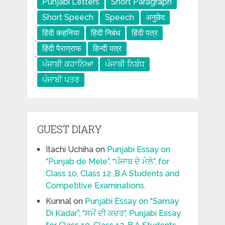
Punjabi Letters
Short Paragraph
Short Speech
Speech
अनुछेद
हिंदी कहनिया
हिंदी निबंध
हिंदी पत्र
हिंदी पैराग्राफ
हिन्दी पत्र
ਪੰਜਾਬੀ ਕਹਾਨਿਆ
ਪੰਜਾਬੀ ਨਿਬੰਧ
ਪੰਜਾਬੀ ਪਤਰ
GUEST DIARY
Itachi Uchiha
on
Punjabi Essay on
“Punjab de Mele”, “ਪੰਜਾਬ ਦੇ ਮੇਲੇ”, for
Class 10, Class 12 ,B.A Students and
Competitive Examinations.
Kunnal
on
Punjabi Essay on “Samay
Di Kadar”, “ਸਮੇਂ ਦੀ ਕਦਰ”, Punjabi Essay