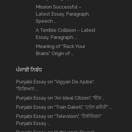
Mission Successful –
Latest Essay, Paragraph,
Speech …
A Terrible Collision – Latest
Essay, Paragraph, …
Meaning of “Rack Your
Brains” Origin of …
ਪੰਜਾਬੀ ਨਿਬੰਧ
Punjabi Essay on “Vigyan De Ajube”,
“ਵਿਗਿਆਨ …
Punjabi Essay on “An Ideal Citizen”, “ਇੱਕ …
Punjabi Essay on “Train Daketi”, “ਟ੍ਰੇਨ ਡਕੈਤੀ” …
Punjabi Essay on “Television”, “ਟੈਲੀਵਿਜ਼ਨ”
Punjabi Essay …