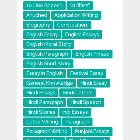
10 Line Speech
10 पंक्तियाँ
Anuched
Application Writing
Biography
Composition.
English Essay
English Essays
English Moral Story
English Paragraph
English Phrase
English Short Story
Essay in English
Festival Essay
General Knowledge
Hindi Essay
Hindi Essays
Hindi Letters
Hindi Paragraph
Hindi Speech
Hindi Stories
indi Essays
Letter Writing
Paragraph
Paragraph Writing
Punjabi Essays