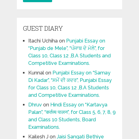
GUEST DIARY
Itachi Uchiha
on
Punjabi Essay on
“Punjab de Mele”, “ਪੰਜਾਬ ਦੇ ਮੇਲੇ”, for
Class 10, Class 12 ,B.A Students and
Competitive Examinations.
Kunnal
on
Punjabi Essay on “Samay
Di Kadar”, “ਸਮੇਂ ਦੀ ਕਦਰ”, Punjabi Essay
for Class 10, Class 12 ,B.A Students
and Competitive Examinations.
Dhruv
on
Hindi Essay on “Kartavya
Palan”, “कर्तव्य पालन”, for Class 5, 6, 7, 8, 9
and Class 10 Students, Board
Examinations.
Kailesh J
on
Jaisi Sangati Bethiye