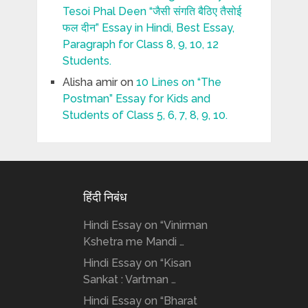
Tesoi Phal Deen “जैसी संगति बैठिए तैसोई
फल दीन” Essay in Hindi, Best Essay,
Paragraph for Class 8, 9, 10, 12
Students.
Alisha amir
on
10 Lines on “The
Postman” Essay for Kids and
Students of Class 5, 6, 7, 8, 9, 10.
हिंदी निबंध
Hindi Essay on “Vinirman
Kshetra me Mandi …
Hindi Essay on “Kisan
Sankat : Vartman …
Hindi Essay on “Bharat