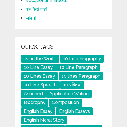
Vocational E-Books
कब कैसे कहाँ
जीवनी
QUICK TAGS
1st in the World
10 Line Biography
10 Line Essay
10 Line Paragraph
10 Lines Essay
10 lines Paragraph
10 Line Speech
10 पंक्तियाँ
Anuched
Application Writing
Biography
Composition.
English Essay
English Essays
English Moral Story