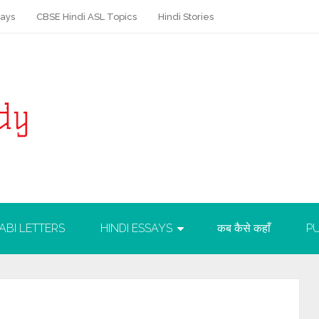
says
CBSE Hindi ASL Topics
Hindi Stories
ABI LETTERS
HINDI ESSAYS
कब कैसे कहाँ
PU