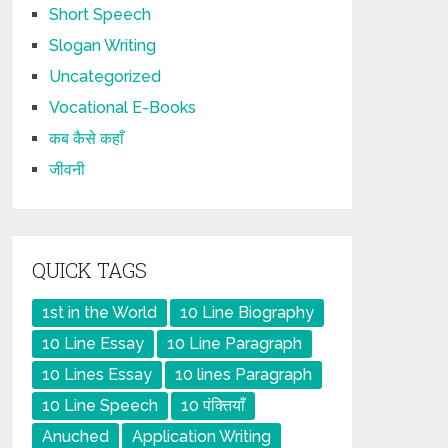
Short Speech
Slogan Writing
Uncategorized
Vocational E-Books
कब कैसे कहाँ
जीवनी
QUICK TAGS
1st in the World
10 Line Biography
10 Line Essay
10 Line Paragraph
10 Lines Essay
10 lines Paragraph
10 Line Speech
10 पंक्तियाँ
Anuched
Application Writing