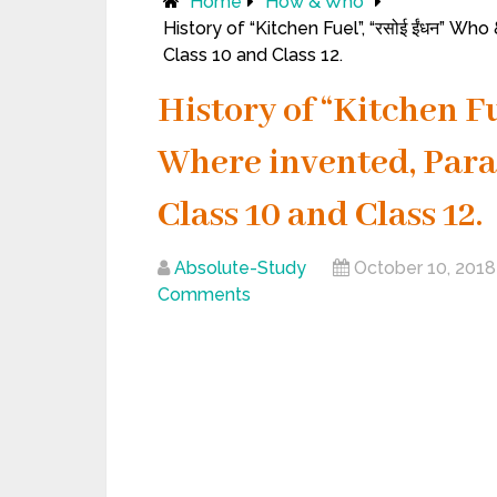
Home
How & Who
History of “Kitchen Fuel”, “रसोई ईंधन” Wh
Class 10 and Class 12.
History of “Kitchen Fu
Where invented, Parag
Class 10 and Class 12.
Absolute-Study
October 10, 2018
Comments