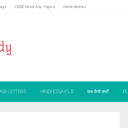
says
CBSE Hindi ASL Topics
Hindi Stories
ABI LETTERS
HINDI ESSAYS
कब कैसे कहाँ
PU