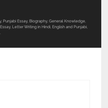
ay, Punjabi Essay, Biography, General Knowledge,
 Essay, Letter Writing in Hindi, English and Punjabi,
.