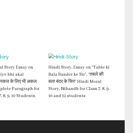
l Story Essay on
Hindi Story, Essay on “Table ki
liye bhi akal
Bala Bander ke Sir”, “तबले की
“नकल के लिए भी अकल
बला बंदर के सिर” Hindi Moral
plete Paragraph for
Story, Nibandh for Class 7, 8, 9,
7, 8, 9, 10 Students.
10 and 12 students