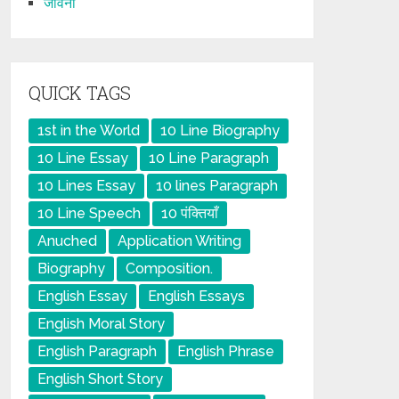
जीवनी
QUICK TAGS
1st in the World
10 Line Biography
10 Line Essay
10 Line Paragraph
10 Lines Essay
10 lines Paragraph
10 Line Speech
10 पंक्तियाँ
Anuched
Application Writing
Biography
Composition.
English Essay
English Essays
English Moral Story
English Paragraph
English Phrase
English Short Story