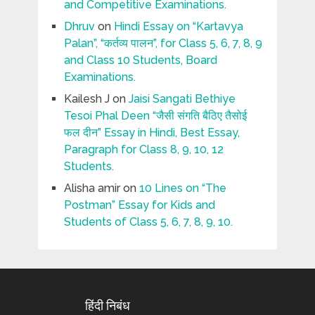
and Competitive Examinations.
Dhruv
on
Hindi Essay on “Kartavya
Palan”, “कर्तव्य पालन”, for Class 5, 6, 7, 8, 9
and Class 10 Students, Board
Examinations.
Kailesh J
on
Jaisi Sangati Bethiye
Tesoi Phal Deen “जैसी संगति बैठिए तैसोई
फल दीन” Essay in Hindi, Best Essay,
Paragraph for Class 8, 9, 10, 12
Students.
Alisha amir
on
10 Lines on “The
Postman” Essay for Kids and
Students of Class 5, 6, 7, 8, 9, 10.
हिंदी निबंध