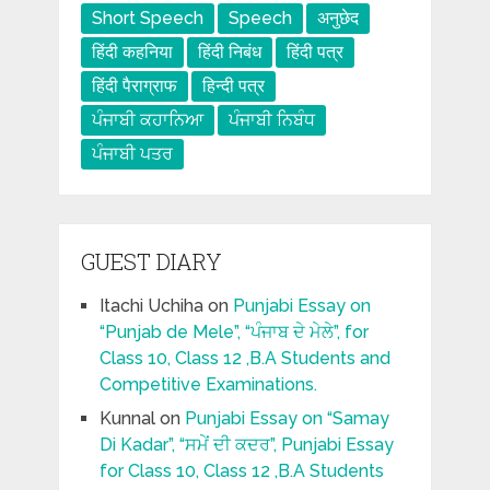
Short Speech
Speech
अनुछेद
हिंदी कहनिया
हिंदी निबंध
हिंदी पत्र
हिंदी पैराग्राफ
हिन्दी पत्र
ਪੰਜਾਬੀ ਕਹਾਨਿਆ
ਪੰਜਾਬੀ ਨਿਬੰਧ
ਪੰਜਾਬੀ ਪਤਰ
GUEST DIARY
Itachi Uchiha
on
Punjabi Essay on
“Punjab de Mele”, “ਪੰਜਾਬ ਦੇ ਮੇਲੇ”, for
Class 10, Class 12 ,B.A Students and
Competitive Examinations.
Kunnal
on
Punjabi Essay on “Samay
Di Kadar”, “ਸਮੇਂ ਦੀ ਕਦਰ”, Punjabi Essay
for Class 10, Class 12 ,B.A Students