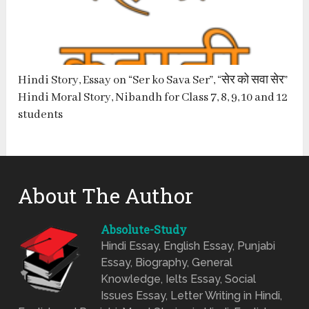
Hindi Story, Essay on “Ser ko Sava Ser”, “सेर को सवा सेर”
Hindi Moral Story, Nibandh for Class 7, 8, 9, 10 and 12
students
About The Author
Absolute-Study
Hindi Essay, English Essay, Punjabi
Essay, Biography, General
Knowledge, Ielts Essay, Social
Issues Essay, Letter Writing in Hindi,