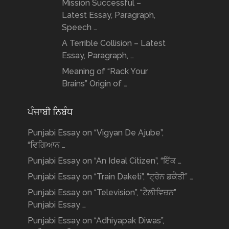
Mission Successful –
Latest Essay, Paragraph,
Speech …
A Terrible Collision – Latest
Essay, Paragraph, …
Meaning of “Rack Your
Brains” Origin of …
ਪੰਜਾਬੀ ਨਿਬੰਧ
Punjabi Essay on “Vigyan De Ajube”,
“ਵਿਗਿਆਨ …
Punjabi Essay on “An Ideal Citizen”, “ਇੱਕ …
Punjabi Essay on “Train Daketi”, “ਟ੍ਰੇਨ ਡਕੈਤੀ” …
Punjabi Essay on “Television”, “ਟੈਲੀਵਿਜ਼ਨ”
Punjabi Essay …
Punjabi Essay on “Adhiyapak Diwas”,