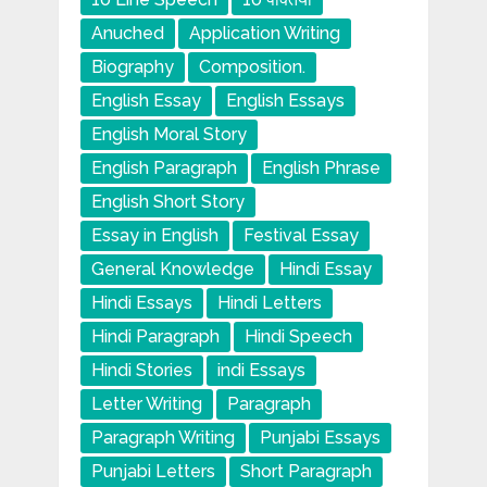
Anuched
Application Writing
Biography
Composition.
English Essay
English Essays
English Moral Story
English Paragraph
English Phrase
English Short Story
Essay in English
Festival Essay
General Knowledge
Hindi Essay
Hindi Essays
Hindi Letters
Hindi Paragraph
Hindi Speech
Hindi Stories
indi Essays
Letter Writing
Paragraph
Paragraph Writing
Punjabi Essays
Punjabi Letters
Short Paragraph