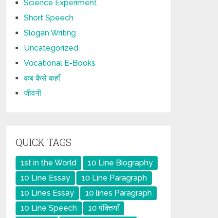
Science Experiment
Short Speech
Slogan Writing
Uncategorized
Vocational E-Books
कब कैसे कहाँ
जीवनी
QUICK TAGS
1st in the World
10 Line Biography
10 Line Essay
10 Line Paragraph
10 Lines Essay
10 lines Paragraph
10 Line Speech
10 पंक्तियाँ