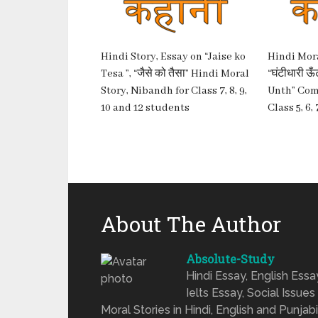
Hindi Story, Essay on “Jaise ko
Hindi Mora
Tesa ”, “जैसे को तैसा” Hindi Moral
“घंटीधारी ऊ
Story, Nibandh for Class 7, 8, 9,
Unth” Com
10 and 12 students
Class 5, 6, 
About The Author
Absolute-Study
Hindi Essay, English Ess
Ielts Essay, Social Issues
Moral Stories in Hindi, English and Punjabi