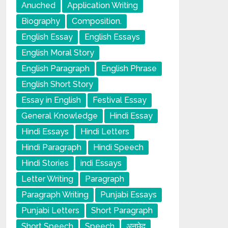
Anuched
Application Writing
Biography
Composition.
English Essay
English Essays
English Moral Story
English Paragraph
English Phrase
English Short Story
Essay in English
Festival Essay
General Knowledge
Hindi Essay
Hindi Essays
Hindi Letters
Hindi Paragraph
Hindi Speech
Hindi Stories
indi Essays
Letter Writing
Paragraph
Paragraph Writing
Punjabi Essays
Punjabi Letters
Short Paragraph
Short Speech
Speech
अनुछेद