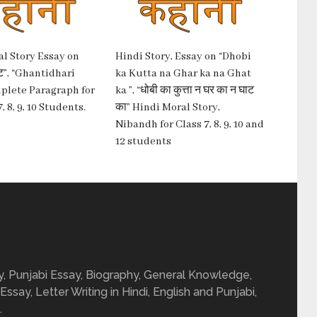
l Story Essay on
Hindi Story, Essay on “Dhobi
ँट”, “Ghantidhari
ka Kutta na Ghar ka na Ghat
plete Paragraph for
ka ”, “धोबी का कुत्ता न घर का न घाट
7, 8, 9, 10 Students.
का” Hindi Moral Story,
Nibandh for Class 7, 8, 9, 10 and
12 students
ay, Punjabi Essay, Biography, General Knowledge,
 Essay, Letter Writing in Hindi, English and Punjabi,
.