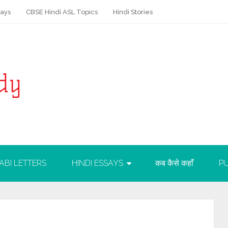
says
CBSE Hindi ASL Topics
Hindi Stories
ABI LETTERS
HINDI ESSAYS
कब कैसे कहाँ
PU