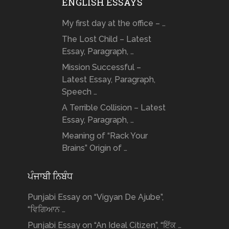
ENGLISH ESSAYS
My first day at the office – …
The Lost Child – Latest
Essay, Paragraph, …
Mission Successful –
Latest Essay, Paragraph,
Speech …
A Terrible Collision – Latest
Essay, Paragraph, …
Meaning of “Rack Your
Brains” Origin of …
ਪੰਜਾਬੀ ਨਿਬੰਧ
Punjabi Essay on “Vigyan De Ajube”,
“ਵਿਗਿਆਨ …
Punjabi Essay on “An Ideal Citizen”, “ਇੱਕ …