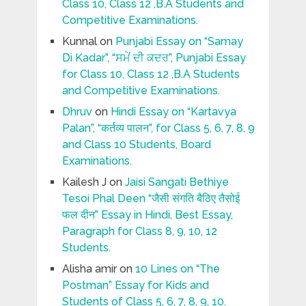
Class 10, Class 12 ,B.A Students and
Competitive Examinations.
Kunnal
on
Punjabi Essay on “Samay
Di Kadar”, “ਸਮੇਂ ਦੀ ਕਦਰ”, Punjabi Essay
for Class 10, Class 12 ,B.A Students
and Competitive Examinations.
Dhruv
on
Hindi Essay on “Kartavya
Palan”, “कर्तव्य पालन”, for Class 5, 6, 7, 8, 9
and Class 10 Students, Board
Examinations.
Kailesh J
on
Jaisi Sangati Bethiye
Tesoi Phal Deen “जैसी संगति बैठिए तैसोई
फल दीन” Essay in Hindi, Best Essay,
Paragraph for Class 8, 9, 10, 12
Students.
Alisha amir
on
10 Lines on “The
Postman” Essay for Kids and
Students of Class 5, 6, 7, 8, 9, 10.