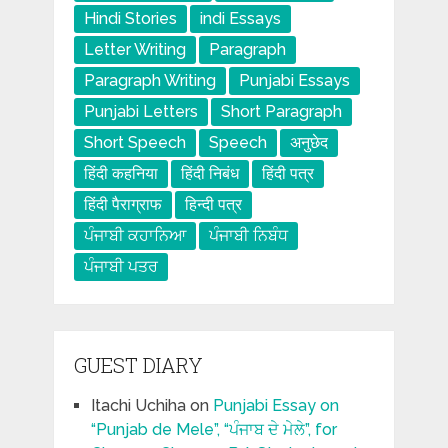
Hindi Stories
indi Essays
Letter Writing
Paragraph
Paragraph Writing
Punjabi Essays
Punjabi Letters
Short Paragraph
Short Speech
Speech
अनुछेद
हिंदी कहनिया
हिंदी निबंध
हिंदी पत्र
हिंदी पैराग्राफ
हिन्दी पत्र
ਪੰਜਾਬੀ ਕਹਾਨਿਆ
ਪੰਜਾਬੀ ਨਿਬੰਧ
ਪੰਜਾਬੀ ਪਤਰ
GUEST DIARY
Itachi Uchiha
on
Punjabi Essay on
“Punjab de Mele”, “ਪੰਜਾਬ ਦੇ ਮੇਲੇ”, for