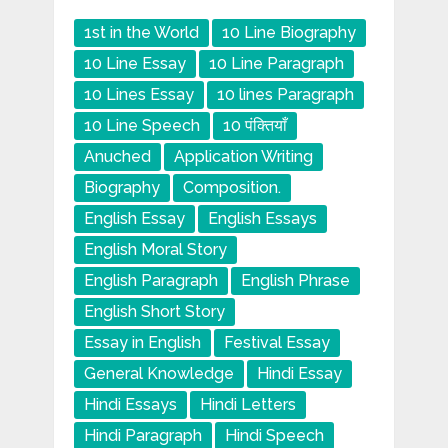
1st in the World
10 Line Biography
10 Line Essay
10 Line Paragraph
10 Lines Essay
10 lines Paragraph
10 Line Speech
10 पंक्तियाँ
Anuched
Application Writing
Biography
Composition.
English Essay
English Essays
English Moral Story
English Paragraph
English Phrase
English Short Story
Essay in English
Festival Essay
General Knowledge
Hindi Essay
Hindi Essays
Hindi Letters
Hindi Paragraph
Hindi Speech