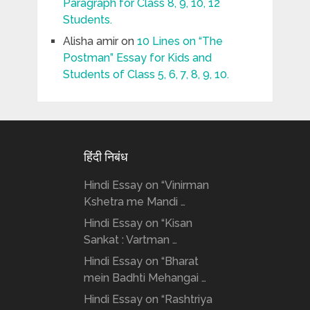
Paragraph for Class 8, 9, 10, 12
Students.
Alisha amir
on
10 Lines on “The
Postman” Essay for Kids and
Students of Class 5, 6, 7, 8, 9, 10.
हिंदी निबंध
Hindi Essay on “Vinirman
Kshetra me Mandi …
Hindi Essay on “Kisan
Sankat : Vartman …
Hindi Essay on “Bharat
mein Badhti Mehangai …
Hindi Essay on “Rashtriya