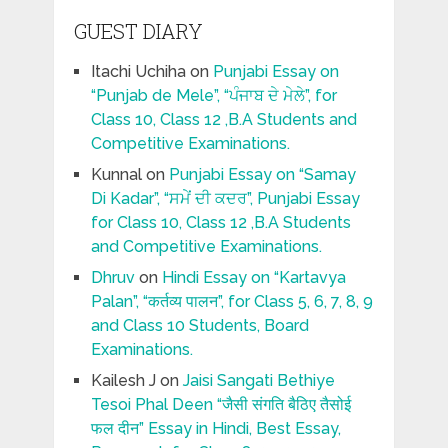
GUEST DIARY
Itachi Uchiha
on
Punjabi Essay on
“Punjab de Mele”, “ਪੰਜਾਬ ਦੇ ਮੇਲੇ”, for
Class 10, Class 12 ,B.A Students and
Competitive Examinations.
Kunnal
on
Punjabi Essay on “Samay
Di Kadar”, “ਸਮੇਂ ਦੀ ਕਦਰ”, Punjabi Essay
for Class 10, Class 12 ,B.A Students
and Competitive Examinations.
Dhruv
on
Hindi Essay on “Kartavya
Palan”, “कर्तव्य पालन”, for Class 5, 6, 7, 8, 9
and Class 10 Students, Board
Examinations.
Kailesh J
on
Jaisi Sangati Bethiye
Tesoi Phal Deen “जैसी संगति बैठिए तैसोई
फल दीन” Essay in Hindi, Best Essay,