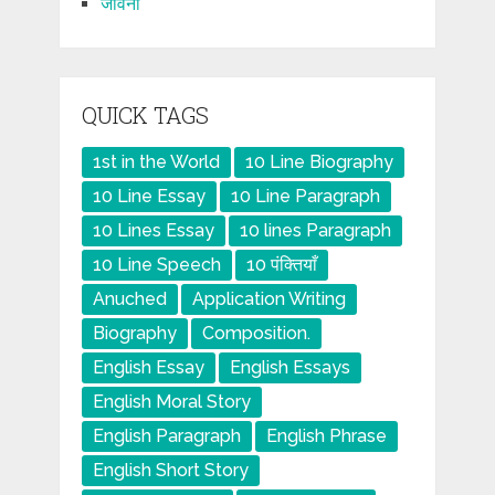
जीवनी
QUICK TAGS
1st in the World
10 Line Biography
10 Line Essay
10 Line Paragraph
10 Lines Essay
10 lines Paragraph
10 Line Speech
10 पंक्तियाँ
Anuched
Application Writing
Biography
Composition.
English Essay
English Essays
English Moral Story
English Paragraph
English Phrase
English Short Story