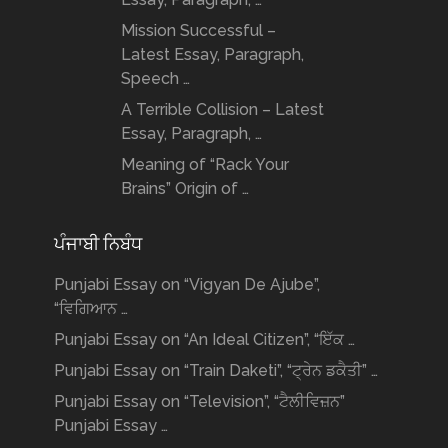
Mission Successful –
Latest Essay, Paragraph,
Speech …
A Terrible Collision – Latest
Essay, Paragraph, …
Meaning of “Rack Your
Brains” Origin of …
ਪੰਜਾਬੀ ਨਿਬੰਧ
Punjabi Essay on “Vigyan De Ajube”,
“ਵਿਗਿਆਨ …
Punjabi Essay on “An Ideal Citizen”, “ਇੱਕ …
Punjabi Essay on “Train Daketi”, “ਟ੍ਰੇਨ ਡਕੈਤੀ” …
Punjabi Essay on “Television”, “ਟੈਲੀਵਿਜ਼ਨ”
Punjabi Essay …