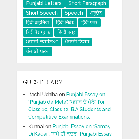
Punjabi Letters
Short Paragraph
Short Speech
Speech
अनुछेद
हिंदी कहनिया
हिंदी निबंध
हिंदी पत्र
हिंदी पैराग्राफ
हिन्दी पत्र
ਪੰਜਾਬੀ ਕਹਾਨਿਆ
ਪੰਜਾਬੀ ਨਿਬੰਧ
ਪੰਜਾਬੀ ਪਤਰ
GUEST DIARY
Itachi Uchiha
on
Punjabi Essay on
“Punjab de Mele”, “ਪੰਜਾਬ ਦੇ ਮੇਲੇ”, for
Class 10, Class 12 ,B.A Students and
Competitive Examinations.
Kunnal
on
Punjabi Essay on “Samay
Di Kadar”, “ਸਮੇਂ ਦੀ ਕਦਰ”, Punjabi Essay