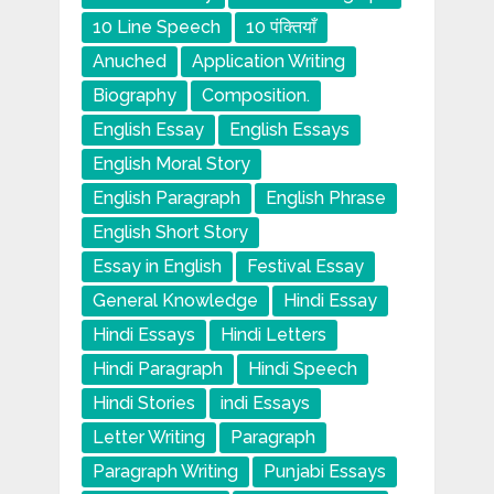
10 Line Speech
10 पंक्तियाँ
Anuched
Application Writing
Biography
Composition.
English Essay
English Essays
English Moral Story
English Paragraph
English Phrase
English Short Story
Essay in English
Festival Essay
General Knowledge
Hindi Essay
Hindi Essays
Hindi Letters
Hindi Paragraph
Hindi Speech
Hindi Stories
indi Essays
Letter Writing
Paragraph
Paragraph Writing
Punjabi Essays