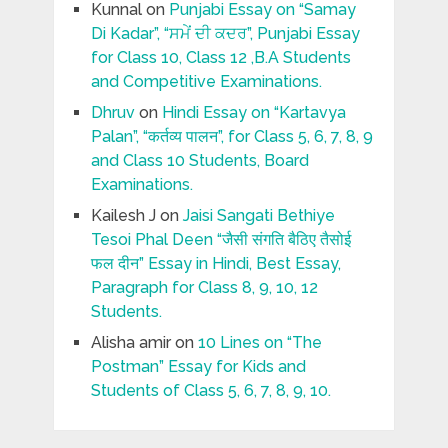
Kunnal
on
Punjabi Essay on “Samay
Di Kadar”, “ਸਮੇਂ ਦੀ ਕਦਰ”, Punjabi Essay
for Class 10, Class 12 ,B.A Students
and Competitive Examinations.
Dhruv
on
Hindi Essay on “Kartavya
Palan”, “कर्तव्य पालन”, for Class 5, 6, 7, 8, 9
and Class 10 Students, Board
Examinations.
Kailesh J
on
Jaisi Sangati Bethiye
Tesoi Phal Deen “जैसी संगति बैठिए तैसोई
फल दीन” Essay in Hindi, Best Essay,
Paragraph for Class 8, 9, 10, 12
Students.
Alisha amir
on
10 Lines on “The
Postman” Essay for Kids and
Students of Class 5, 6, 7, 8, 9, 10.