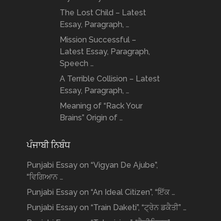
The Lost Child – Latest
Essay, Paragraph, …
Mission Successful –
Latest Essay, Paragraph,
Speech …
A Terrible Collision – Latest
Essay, Paragraph, …
Meaning of “Rack Your
Brains” Origin of …
ਪੰਜਾਬੀ ਨਿਬੰਧ
Punjabi Essay on “Vigyan De Ajube”,
“ਵਿਗਿਆਨ …
Punjabi Essay on “An Ideal Citizen”, “ਇੱਕ …
Punjabi Essay on “Train Daketi”, “ਟ੍ਰੇਨ ਡਕੈਤੀ” …