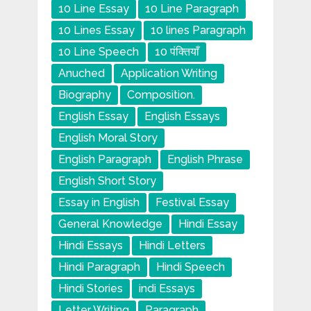
10 Line Essay
10 Line Paragraph
10 Lines Essay
10 lines Paragraph
10 Line Speech
10 पंक्तियाँ
Anuched
Application Writing
Biography
Composition.
English Essay
English Essays
English Moral Story
English Paragraph
English Phrase
English Short Story
Essay in English
Festival Essay
General Knowledge
Hindi Essay
Hindi Essays
Hindi Letters
Hindi Paragraph
Hindi Speech
Hindi Stories
indi Essays
Letter Writing
Paragraph