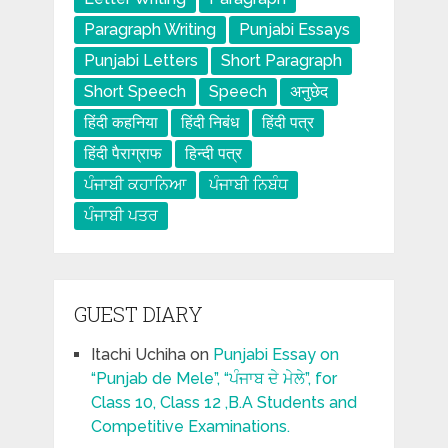
Paragraph Writing
Punjabi Essays
Punjabi Letters
Short Paragraph
Short Speech
Speech
अनुछेद
हिंदी कहनिया
हिंदी निबंध
हिंदी पत्र
हिंदी पैराग्राफ
हिन्दी पत्र
ਪੰਜਾਬੀ ਕਹਾਨਿਆ
ਪੰਜਾਬੀ ਨਿਬੰਧ
ਪੰਜਾਬੀ ਪਤਰ
GUEST DIARY
Itachi Uchiha
on
Punjabi Essay on
“Punjab de Mele”, “ਪੰਜਾਬ ਦੇ ਮੇਲੇ”, for
Class 10, Class 12 ,B.A Students and
Competitive Examinations.