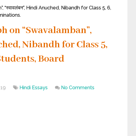
“स्वावलंबन”, Hindi Anuched, Nibandh for Class 5, 6,
minations.
ph on “Swavalamban”,
ched, Nibandh for Class 5,
 Students, Board
019
Hindi Essays
No Comments