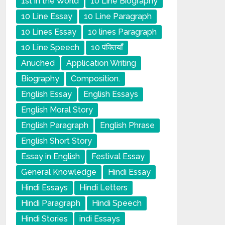
1st in the World
10 Line Biography
10 Line Essay
10 Line Paragraph
10 Lines Essay
10 lines Paragraph
10 Line Speech
10 पंक्तियाँ
Anuched
Application Writing
Biography
Composition.
English Essay
English Essays
English Moral Story
English Paragraph
English Phrase
English Short Story
Essay in English
Festival Essay
General Knowledge
Hindi Essay
Hindi Essays
Hindi Letters
Hindi Paragraph
Hindi Speech
Hindi Stories
indi Essays