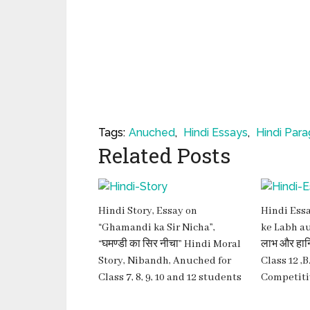
Tags:
Anuched
,
Hindi Essays
,
Hindi Par
Related Posts
Hindi Story, Essay on
Hindi Ess
“Ghamandi ka Sir Nicha”,
ke Labh aur
“घमण्डी का सिर नीचा” Hindi Moral
लाभ और हानि
Story, Nibandh, Anuched for
Class 12 ,
Class 7, 8, 9, 10 and 12 students
Competiti