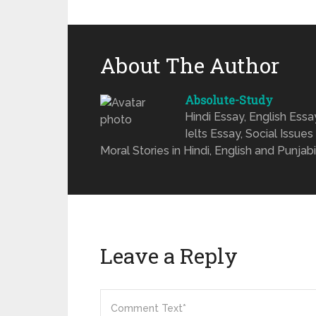
About The Author
Absolute-Study
Hindi Essay, English Ess
Ielts Essay, Social Issues
Moral Stories in Hindi, English and Punjabi
Leave a Reply