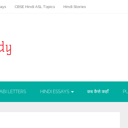
says
CBSE Hindi ASL Topics
Hindi Stories
ABI LETTERS
HINDI ESSAYS
कब कैसे कहाँ
PU