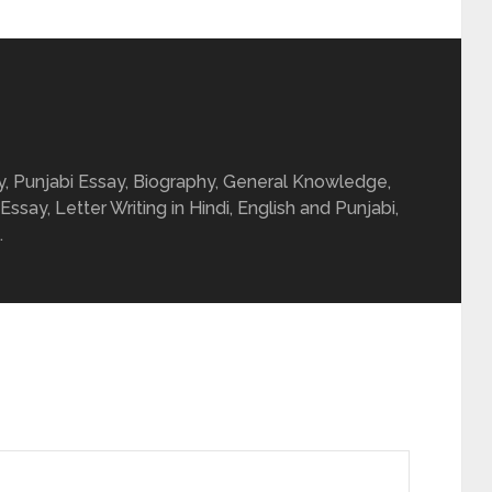
ay, Punjabi Essay, Biography, General Knowledge,
 Essay, Letter Writing in Hindi, English and Punjabi,
.