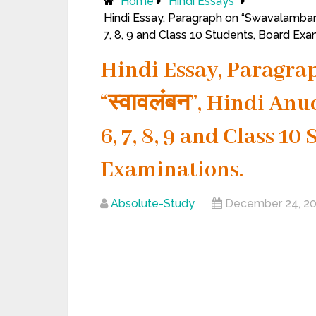
Home
Hindi Essays
Hindi Essay, Paragraph on “Swavalamban”, 
7, 8, 9 and Class 10 Students, Board Exa
Hindi Essay, Paragra
“स्वावलंबन”, Hindi Anu
6, 7, 8, 9 and Class 10
Examinations.
Absolute-Study
December 24, 2