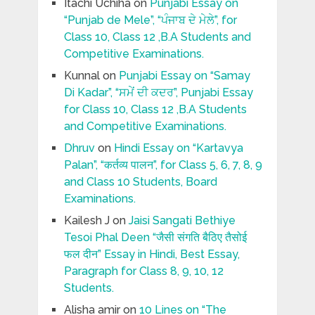
Itachi Uchiha
on
Punjabi Essay on
“Punjab de Mele”, “ਪੰਜਾਬ ਦੇ ਮੇਲੇ”, for
Class 10, Class 12 ,B.A Students and
Competitive Examinations.
Kunnal
on
Punjabi Essay on “Samay
Di Kadar”, “ਸਮੇਂ ਦੀ ਕਦਰ”, Punjabi Essay
for Class 10, Class 12 ,B.A Students
and Competitive Examinations.
Dhruv
on
Hindi Essay on “Kartavya
Palan”, “कर्तव्य पालन”, for Class 5, 6, 7, 8, 9
and Class 10 Students, Board
Examinations.
Kailesh J
on
Jaisi Sangati Bethiye
Tesoi Phal Deen “जैसी संगति बैठिए तैसोई
फल दीन” Essay in Hindi, Best Essay,
Paragraph for Class 8, 9, 10, 12
Students.
Alisha amir
on
10 Lines on “The