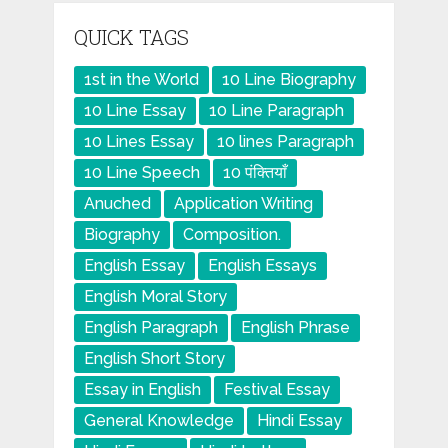
QUICK TAGS
1st in the World
10 Line Biography
10 Line Essay
10 Line Paragraph
10 Lines Essay
10 lines Paragraph
10 Line Speech
10 पंक्तियाँ
Anuched
Application Writing
Biography
Composition.
English Essay
English Essays
English Moral Story
English Paragraph
English Phrase
English Short Story
Essay in English
Festival Essay
General Knowledge
Hindi Essay