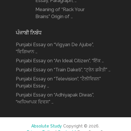
Essay, Paragraph, …
Meaning of “Rack Your
Brains” Origin of …
ਪੰਜਾਬੀ ਨਿਬੰਧ
Punjabi Essay on “Vigyan De Ajube”,
“ਵਿਗਿਆਨ …
Punjabi Essay on “An Ideal Citizen”, “ਇੱਕ …
Punjabi Essay on “Train Daketi”, “ਟ੍ਰੇਨ ਡਕੈਤੀ” …
Punjabi Essay on “Television”, “ਟੈਲੀਵਿਜ਼ਨ”
Punjabi Essay …
Punjabi Essay on “Adhiyapak Diwas”,
“ਅਧਿਆਪਕ ਦਿਵਸ” …
Absolute Study
Copyright © 2026.