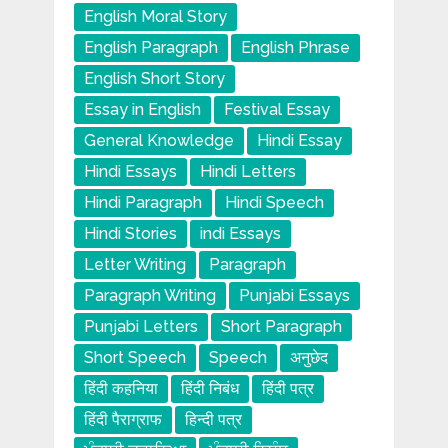
English Moral Story
English Paragraph
English Phrase
English Short Story
Essay in English
Festival Essay
General Knowledge
Hindi Essay
Hindi Essays
Hindi Letters
Hindi Paragraph
Hindi Speech
Hindi Stories
indi Essays
Letter Writing
Paragraph
Paragraph Writing
Punjabi Essays
Punjabi Letters
Short Paragraph
Short Speech
Speech
अनुछेद
हिंदी कहनिया
हिंदी निबंध
हिंदी पत्र
हिंदी पैराग्राफ
हिन्दी पत्र