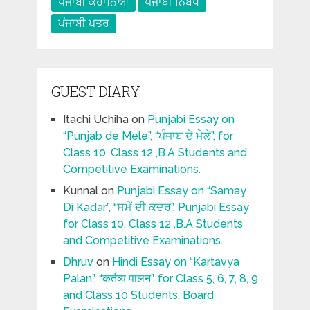
ਪੰਜਾਬੀ ਕਹਾਨਿਆ
ਪੰਜਾਬੀ ਨਿਬੰਧ
ਪੰਜਾਬੀ ਪਤਰ
GUEST DIARY
Itachi Uchiha
on
Punjabi Essay on
“Punjab de Mele”, “ਪੰਜਾਬ ਦੇ ਮੇਲੇ”, for
Class 10, Class 12 ,B.A Students and
Competitive Examinations.
Kunnal
on
Punjabi Essay on “Samay
Di Kadar”, “ਸਮੇਂ ਦੀ ਕਦਰ”, Punjabi Essay
for Class 10, Class 12 ,B.A Students
and Competitive Examinations.
Dhruv
on
Hindi Essay on “Kartavya
Palan”, “कर्तव्य पालन”, for Class 5, 6, 7, 8, 9
and Class 10 Students, Board