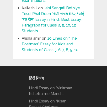
Examinations.
Kailesh J
on
Jaisi Sangati Bethiye
Tesoi Phal Deen “जैसी संगति बैठिए तैसोई
फल दीन” Essay in Hindi, Best Essay,
Paragraph for Class 8, 9, 10, 12
Students.
Alisha amir
on
10 Lines on “The
Postman” Essay for Kids and
Students of Class 5, 6, 7, 8, 9, 10.
हिंदी निबंध
Hindi Essay on “Vinirman
Kshetra me Mandi …
Hindi Essay on “Kisan
Sankat : Vartman …