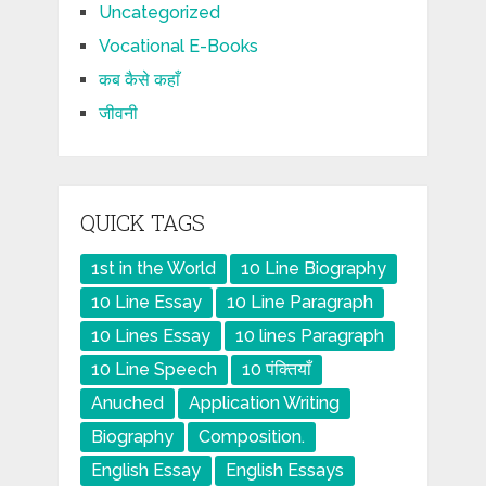
Uncategorized
Vocational E-Books
कब कैसे कहाँ
जीवनी
QUICK TAGS
1st in the World
10 Line Biography
10 Line Essay
10 Line Paragraph
10 Lines Essay
10 lines Paragraph
10 Line Speech
10 पंक्तियाँ
Anuched
Application Writing
Biography
Composition.
English Essay
English Essays