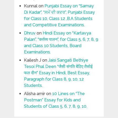
Kunnal
on
Punjabi Essay on “Samay
Di Kadar”, “ਸਮੇਂ ਦੀ ਕਦਰ”, Punjabi Essay
for Class 10, Class 12 ,B.A Students
and Competitive Examinations.
Dhruv
on
Hindi Essay on “Kartavya
Palan”, “कर्तव्य पालन”, for Class 5, 6, 7, 8, 9
and Class 10 Students, Board
Examinations.
Kailesh J
on
Jaisi Sangati Bethiye
Tesoi Phal Deen “जैसी संगति बैठिए तैसोई
फल दीन” Essay in Hindi, Best Essay,
Paragraph for Class 8, 9, 10, 12
Students.
Alisha amir
on
10 Lines on “The
Postman” Essay for Kids and
Students of Class 5, 6, 7, 8, 9, 10.