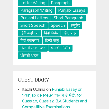
Letter Writing
Paragraph
Paragraph Writing
Punjabi Essays
Punjabi Letters
Short Paragraph
Short Speech
Speech
अनुछेद
हिंदी कहनिया
हिंदी निबंध
हिंदी पत्र
हिंदी पैराग्राफ
हिन्दी पत्र
ਪੰਜਾਬੀ ਕਹਾਨਿਆ
ਪੰਜਾਬੀ ਨਿਬੰਧ
ਪੰਜਾਬੀ ਪਤਰ
GUEST DIARY
Itachi Uchiha
on
Punjabi Essay on
“Punjab de Mele”, “ਪੰਜਾਬ ਦੇ ਮੇਲੇ”, for
Class 10, Class 12 ,B.A Students and
Competitive Examinations.