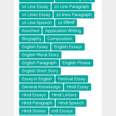
10 Line Essay
10 Line Paragraph
10 Lines Essay
10 lines Paragraph
10 Line Speech
10 पंक्तियाँ
Anuched
Application Writing
Biography
Composition.
English Essay
English Essays
English Moral Story
English Paragraph
English Phrase
English Short Story
Essay in English
Festival Essay
General Knowledge
Hindi Essay
Hindi Essays
Hindi Letters
Hindi Paragraph
Hindi Speech
Hindi Stories
indi Essays