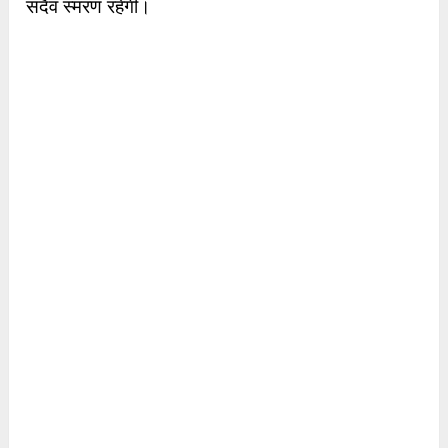
सदैव स्मरण रहेगी।