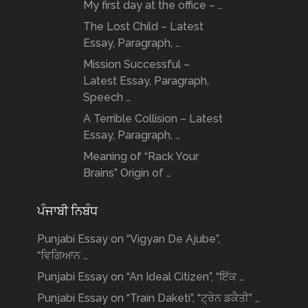
My first day at the office – …
The Lost Child – Latest
Essay, Paragraph, …
Mission Successful –
Latest Essay, Paragraph,
Speech …
A Terrible Collision – Latest
Essay, Paragraph, …
Meaning of “Rack Your
Brains” Origin of …
ਪੰਜਾਬੀ ਨਿਬੰਧ
Punjabi Essay on “Vigyan De Ajube”,
“ਵਿਗਿਆਨ …
Punjabi Essay on “An Ideal Citizen”, “ਇੱਕ …
Punjabi Essay on “Train Daketi”, “ਟ੍ਰੇਨ ਡਕੈਤੀ” …