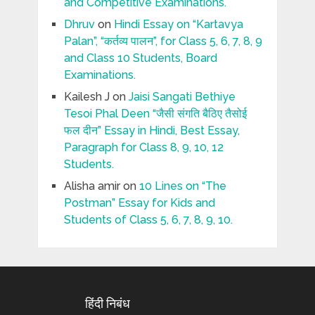
and Competitive Examinations.
Dhruv
on
Hindi Essay on “Kartavya
Palan”, “कर्तव्य पालन”, for Class 5, 6, 7, 8, 9
and Class 10 Students, Board
Examinations.
Kailesh J
on
Jaisi Sangati Bethiye
Tesoi Phal Deen “जैसी संगति बैठिए तैसोई
फल दीन” Essay in Hindi, Best Essay,
Paragraph for Class 8, 9, 10, 12
Students.
Alisha amir
on
10 Lines on “The
Postman” Essay for Kids and
Students of Class 5, 6, 7, 8, 9, 10.
हिंदी निबंध