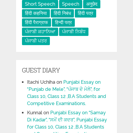
Short Speech
Speech
अनुछेद
हिंदी कहनिया
हिंदी निबंध
हिंदी पत्र
हिंदी पैराग्राफ
हिन्दी पत्र
ਪੰਜਾਬੀ ਕਹਾਨਿਆ
ਪੰਜਾਬੀ ਨਿਬੰਧ
ਪੰਜਾਬੀ ਪਤਰ
GUEST DIARY
Itachi Uchiha
on
Punjabi Essay on
“Punjab de Mele”, “ਪੰਜਾਬ ਦੇ ਮੇਲੇ”, for
Class 10, Class 12 ,B.A Students and
Competitive Examinations.
Kunnal
on
Punjabi Essay on “Samay
Di Kadar”, “ਸਮੇਂ ਦੀ ਕਦਰ”, Punjabi Essay
for Class 10, Class 12 ,B.A Students