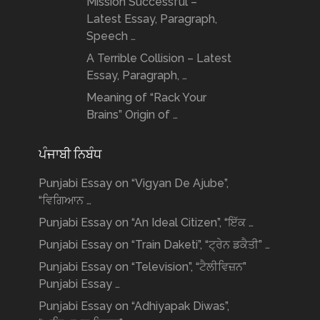
Mission Successful –
Latest Essay, Paragraph,
Speech …
A Terrible Collision – Latest
Essay, Paragraph, …
Meaning of “Rack Your
Brains” Origin of …
ਪੰਜਾਬੀ ਨਿਬੰਧ
Punjabi Essay on “Vigyan De Ajube”,
“ਵਿਗਿਆਨ …
Punjabi Essay on “An Ideal Citizen”, “ਇੱਕ …
Punjabi Essay on “Train Daketi”, “ਟ੍ਰੇਨ ਡਕੈਤੀ” …
Punjabi Essay on “Television”, “ਟੈਲੀਵਿਜ਼ਨ”
Punjabi Essay …
Punjabi Essay on “Adhiyapak Diwas”,