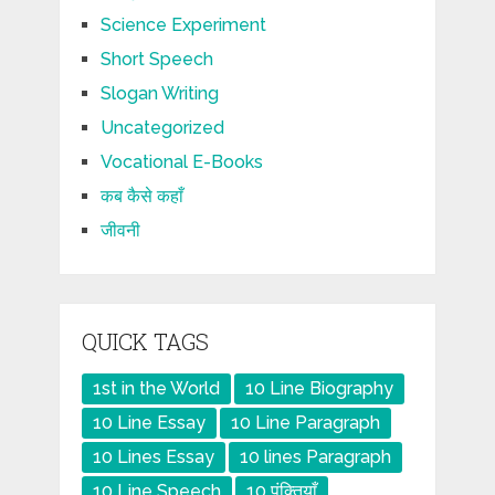
Science Experiment
Short Speech
Slogan Writing
Uncategorized
Vocational E-Books
कब कैसे कहाँ
जीवनी
QUICK TAGS
1st in the World
10 Line Biography
10 Line Essay
10 Line Paragraph
10 Lines Essay
10 lines Paragraph
10 Line Speech
10 पंक्तियाँ