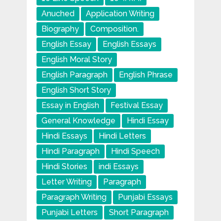
Anuched
Application Writing
Biography
Composition.
English Essay
English Essays
English Moral Story
English Paragraph
English Phrase
English Short Story
Essay in English
Festival Essay
General Knowledge
Hindi Essay
Hindi Essays
Hindi Letters
Hindi Paragraph
Hindi Speech
Hindi Stories
indi Essays
Letter Writing
Paragraph
Paragraph Writing
Punjabi Essays
Punjabi Letters
Short Paragraph