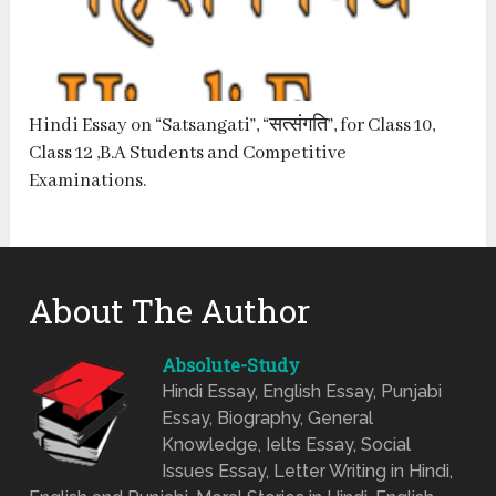
Hindi Essay on “Satsangati”, “सत्संगति”, for Class 10,
Class 12 ,B.A Students and Competitive
Examinations.
About The Author
Absolute-Study
Hindi Essay, English Essay, Punjabi
Essay, Biography, General
Knowledge, Ielts Essay, Social
Issues Essay, Letter Writing in Hindi,