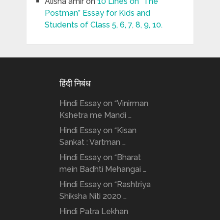
Alisha amir
on
10 Lines on “The
Postman” Essay for Kids and
Students of Class 5, 6, 7, 8, 9, 10.
हिंदी निबंध
Hindi Essay on “Vinirman
Kshetra me Mandi …
Hindi Essay on “Kisan
Sankat : Vartman …
Hindi Essay on “Bharat
mein Badhti Mehangai …
Hindi Essay on “Rashtriya
Shiksha Niti 2020 …
Hindi Patra Lekhan