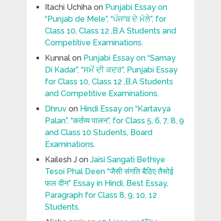
Itachi Uchiha
on
Punjabi Essay on
“Punjab de Mele”, “ਪੰਜਾਬ ਦੇ ਮੇਲੇ”, for
Class 10, Class 12 ,B.A Students and
Competitive Examinations.
Kunnal
on
Punjabi Essay on “Samay
Di Kadar”, “ਸਮੇਂ ਦੀ ਕਦਰ”, Punjabi Essay
for Class 10, Class 12 ,B.A Students
and Competitive Examinations.
Dhruv
on
Hindi Essay on “Kartavya
Palan”, “कर्तव्य पालन”, for Class 5, 6, 7, 8, 9
and Class 10 Students, Board
Examinations.
Kailesh J
on
Jaisi Sangati Bethiye
Tesoi Phal Deen “जैसी संगति बैठिए तैसोई
फल दीन” Essay in Hindi, Best Essay,
Paragraph for Class 8, 9, 10, 12
Students.