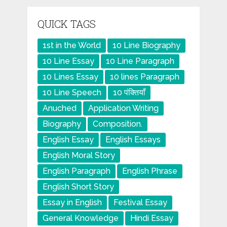
QUICK TAGS
1st in the World
10 Line Biography
10 Line Essay
10 Line Paragraph
10 Lines Essay
10 lines Paragraph
10 Line Speech
10 पंक्तियाँ
Anuched
Application Writing
Biography
Composition.
English Essay
English Essays
English Moral Story
English Paragraph
English Phrase
English Short Story
Essay in English
Festival Essay
General Knowledge
Hindi Essay