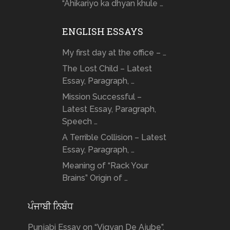
“Ahikariyo ka dhyan khule …
ENGLISH ESSAYS
My first day at the office – …
The Lost Child – Latest
Essay, Paragraph, …
Mission Successful –
Latest Essay, Paragraph,
Speech …
A Terrible Collision – Latest
Essay, Paragraph, …
Meaning of “Rack Your
Brains” Origin of …
ਪੰਜਾਬੀ ਨਿਬੰਧ
Punjabi Essay on “Vigyan De Ajube”,